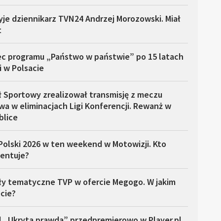
yje dziennikarz TVN24 Andrzej Morozowski. Miał
t
ec programu „Państwo w państwie” po 15 latach
i w Polsacie
ł Sportowy zrealizował transmisję z meczu
a w eliminacjach Ligi Konferencji. Rewanż w
blice
Polski 2026 w ten weekend w Motowizji. Kto
entuje?
ły tematyczne TVP w ofercie Megogo. W jakim
cie?
l „Ukryta prawda” przedpremierowo w Player.pl