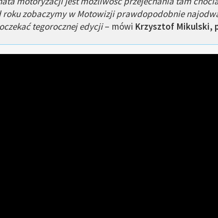
ta motoryzacji jest możliwość przejechania tam chocia
d roku zobaczymy w Motowizji prawdopodobnie najodwa
doczekać tegorocznej edycji
– mówi
Krzysztof Mikulski, 