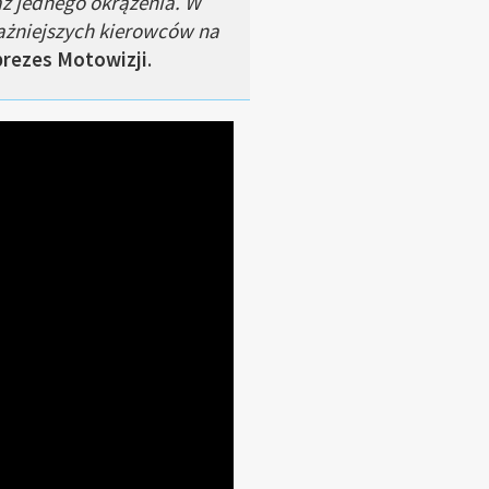
ż jednego okrążenia. W
żniejszych kierowców na
prezes Motowizji
.