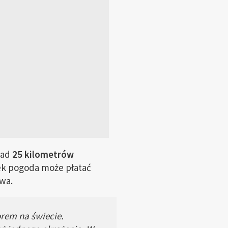
nad
25 kilometrów
ek pogoda może płatać
wa.
orem na świecie.