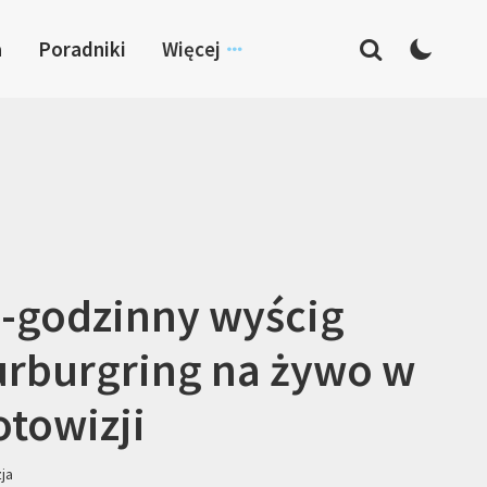
a
Poradniki
Więcej
-godzinny wyścig
rburgring na żywo w
towizji
zja