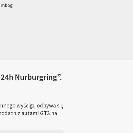
: mbog
„24h Nurburgring”.
innego wyścigu odbywa się
hodach z
autami GT3
na