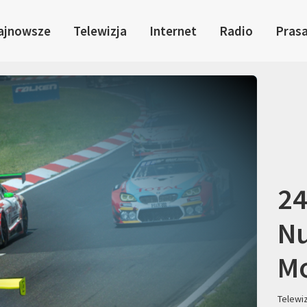
ajnowsze
Telewizja
Internet
Radio
Pras
24
Nu
Mo
Telewi