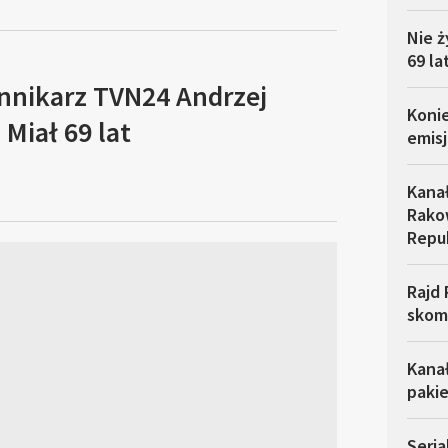
Nie ż
69 la
ennikarz TVN24 Andrzej
Koni
Miał 69 lat
emisj
Kana
Rakow
Repu
Rajd 
skom
Kana
pakie
Seria