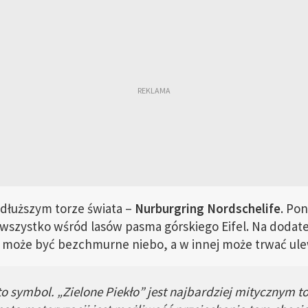
jdłuższym torze świata –
Nurburgring Nordschelife
. Po
wszystko wśród lasów pasma górskiego Eifel. Na dodat
oru może być bezchmurne niebo, a w innej może trwać ule
o symbol. „Zielone Piekło” jest najbardziej mitycznym t