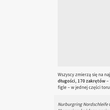
Wszyscy zmierzą się na na
długości
,
170 zakrętów
– 
figle – w jednej części t
Nurburgring Nordschleife t