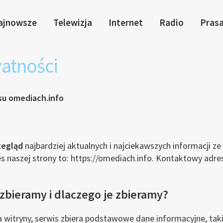
ajnowsze
Telewizja
Internet
Radio
Pras
watności
su omediach.info
zegląd
najbardziej aktualnych i najciekawszych informacji z
s naszej strony to: https://omediach.info. Kontaktowy adres
zbieramy i dlaczego je zbieramy?
 witryny, serwis zbiera podstawowe dane informacyjne, takie