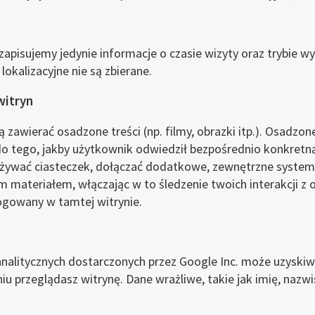
apisujemy jedynie informacje o czasie wizyty oraz trybie wyś
lokalizacyjne nie są zbierane.
witryn
 zawierać osadzone treści (np. filmy, obrazki itp.). Osadzone
do tego, jakby użytkownik odwiedził bezpośrednio konkretn
 używać ciasteczek, dołączać dodatkowe, zewnętrzne system
m materiałem, włączając w to śledzenie twoich interakcji z
logowany w tamtej witrynie.
nalitycznych dostarczonych przez Google Inc. może uzyskiw
iu przeglądasz witrynę. Dane wrażliwe, takie jak imię, nazwi