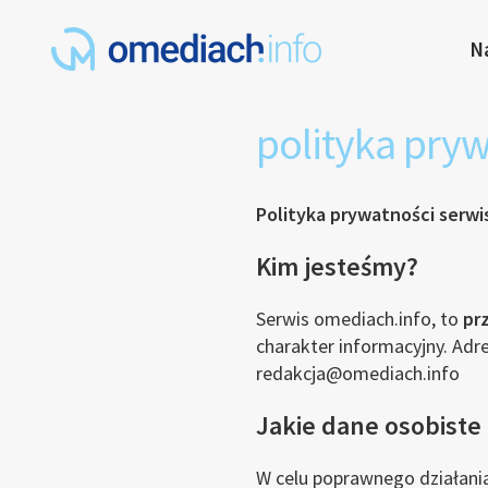
N
polityka pry
Polityka prywatności serwi
Kim jesteśmy?
Serwis omediach.info, to
pr
charakter informacyjny. Adre
redakcja@omediach.info
Jakie dane osobiste 
W celu poprawnego działania