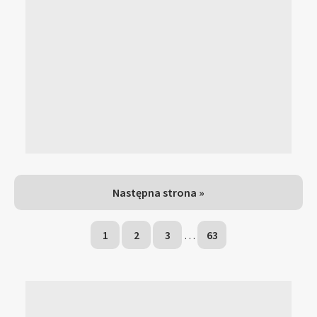
Następna strona »
1
2
3
…
63