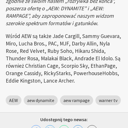
zgodnie ze swoim hasłem „rozrywka bez końca”,
poszerza ofertę o „AEW: DYNAMITE” i „AEW:
RAMPAGE”, aby zaproponować naszym widzom
szerokie spektrum formatów i gatunków.
Wśród AEW są także Jade Cargill, Sammy Guevara,
Miro, Lucha Bros., PAC, MJF, Darby Allin, Nyla
Rose, Red Velvet, Ruby Soho, Hikaru Shida,
Thunder Rosa, Malakai Black, Andrade El Idolo. Są
również Christian Cage, Scorpio Sky, EthanPage,
Orange Cassidy, RickyStarks, PowerhouseHobbs,
Eddie Kingston, Lance Archer.
AEW
aew dynamite
aew rampage
warner tv
Udostępnij tego newsa: