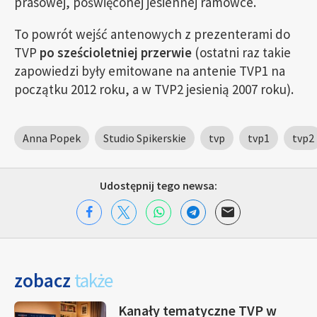
prasowej, poświęconej jesiennej ramówce.
To powrót wejść antenowych z prezenterami do
TVP
po sześcioletniej przerwie
(ostatni raz takie
zapowiedzi były emitowane na antenie TVP1 na
początku 2012 roku, a w TVP2 jesienią 2007 roku).
Anna Popek
Studio Spikerskie
tvp
tvp1
tvp2
Udostępnij tego newsa:
zobacz
także
Kanały tematyczne TVP w