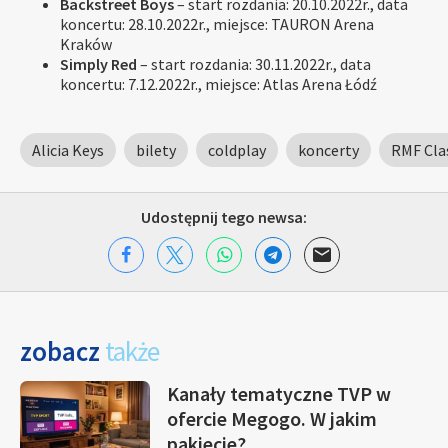
Backstreet Boys
– start rozdania: 20.10.2022r., data
koncertu: 28.10.2022r., miejsce: TAURON Arena
Kraków
Simply Red
– start rozdania: 30.11.2022r., data
koncertu: 7.12.2022r., miejsce: Atlas Arena Łódź
Alicia Keys
bilety
coldplay
koncerty
RMF Cla
Udostępnij tego newsa:
zobacz
także
Kanały tematyczne TVP w
ofercie Megogo. W jakim
pakiecie?