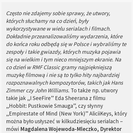
Często nie zdajemy sobie sprawy, że utwory,
których słuchamy na co dzień, były
wykorzystywane w wielu serialach i filmach.
Dokładnie przeanalizowaliśmy wydarzenia, które
do końca roku odbędą się w Polsce i wybraliśmy te
zespoły i takie gwiazdy, których muzyka pojawia
się na wielkim i tym nieco mniejszym ekranie.
Na
co dzień w RMF Classic gramy najpiękniejszą
muzykę filmową i nie są to tylko hity najbardziej
rozpoznawalnych kompozytorów, takich jak Hans
Zimmer czy John Williams.
To także np. utwory
takie jak „I SeeFire” Eda Sheerana z filmu
„Hobbit: Pustkowie Smauga”, czy słynny
„Empirestate of Mind (New York)” AliciiKeys, który
można było usłyszeć w kilkudziesięciu serialach –
mówi
Magdalena Wojewoda-Mleczko, Dyrektor