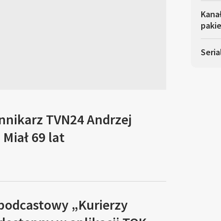
Kana
pakie
Seria
ennikarz TVN24 Andrzej
Miał 69 lat
 podcastowy „Kurierzy