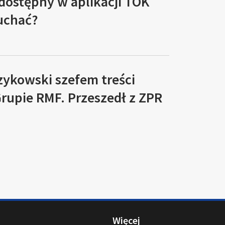
 dostępny w aplikacji TOK
łuchać?
zykowski szefem treści
rupie RMF. Przeszedł z ZPR
Więcej