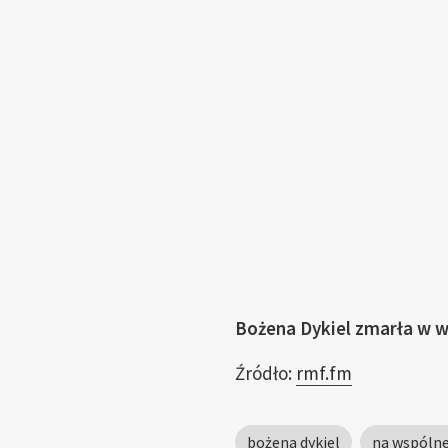
Bożena Dykiel zmarła w wi
Źródło:
rmf.fm
bożena dykiel
na wspólne