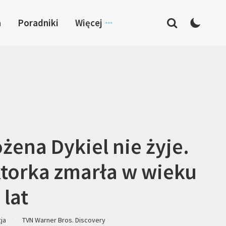
a
Poradniki
Więcej
żena Dykiel nie żyje.
torka zmarła w wieku
 lat
zja
TVN Warner Bros. Discovery