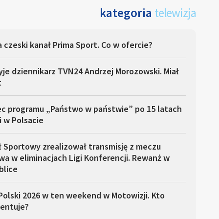
kategoria
telewizja
 czeski kanał Prima Sport. Co w ofercie?
yje dziennikarz TVN24 Andrzej Morozowski. Miał
t
ec programu „Państwo w państwie” po 15 latach
i w Polsacie
ł Sportowy zrealizował transmisję z meczu
a w eliminacjach Ligi Konferencji. Rewanż w
blice
Polski 2026 w ten weekend w Motowizji. Kto
entuje?