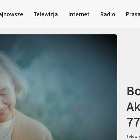
ajnowsze
Telewizja
Internet
Radio
Pras
Bo
Ak
77
Telewi