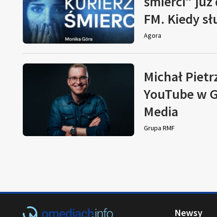
śmierci” już
FM. Kiedy s
Agora
Michał Pietr
YouTube w G
Media
Grupa RMF
Newsy