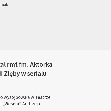
: mab
al rmf.fm. Aktorka
i Zięby w serialu
 występowała w Teatrze
 i
„Weselu”
Andrzeja