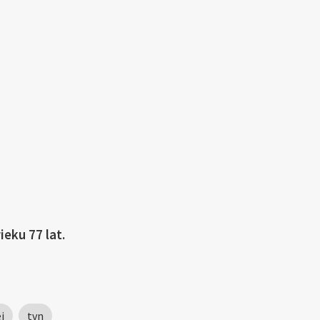
eku 77 lat.
j
tvn