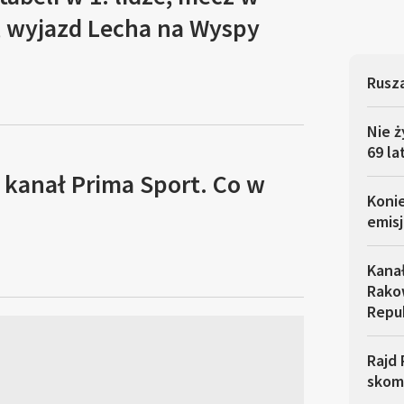
, wyjazd Lecha na Wyspy
Rusza
Nie ż
69 la
 kanał Prima Sport. Co w
Koni
emisj
Kana
Rakow
Repu
Rajd 
skom