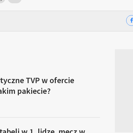
tyczne TVP w ofercie
akim pakiecie?
tabeli w 1. lidze, mecz w