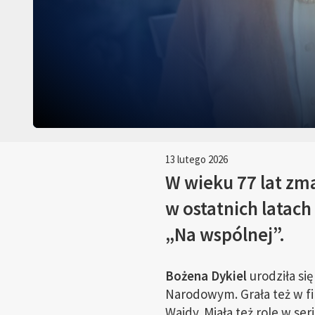
13 lutego 2026
W wieku 77 lat zm
w ostatnich latach
„Na wspólnej”.
Bożena Dykiel
urodziła si
Narodowym. Grała też w fi
Wajdy. Miała też role w s