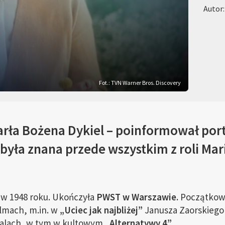
Autor
Fot.: TVN Warner Bros. Discovery
arła Bożena Dykiel – poinformował port
 była znana przede wszystkim z roli Mari
ę w 1948 roku. Ukończyła
PWST w Warszawie.
Początkowo
lmach, m.in. w
„Uciec jak najbliżej”
Janusza Zaorskiego
erialach, w tym w kultowym
„Alternatywy 4”
.