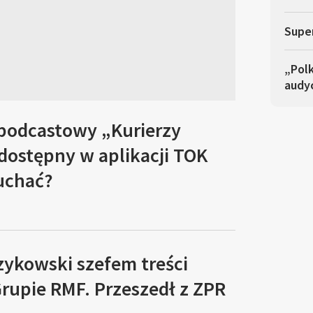
Super
„Polk
audyc
 podcastowy „Kurierzy
 dostępny w aplikacji TOK
łuchać?
zykowski szefem treści
rupie RMF. Przeszedł z ZPR