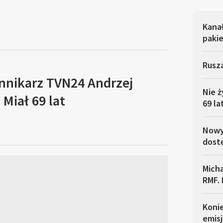
Kana
pakie
Rusza
ennikarz TVN24 Andrzej
Nie ż
Miał 69 lat
69 la
Nowy 
dostę
Micha
RMF. 
Koni
emisj