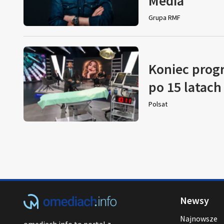
Media
Grupa RMF
Koniec prog
po 15 latach
Polsat
Newsy
Najnowsze