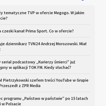
ły tematyczne TVP w ofercie Megogo. W jakim
cie?
 czeski kanał Prima Sport. Co w ofercie?
yje dziennikarz TVN24 Andrzej Morozowski. Miał
t
serial podcastowy „Kurierzy śmierci” już
pny w aplikacji TOK FM. Kiedy słuchać?
ł Pietrzykowski szefem treści YouTube w Grupie
Przeszedł z ZPR Media
ec programu „Państwo w państwie” po 15 latach
i w Polsacie