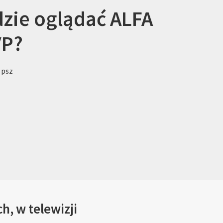
zie oglądać ALFA
VP?
 psz
h, w telewizji