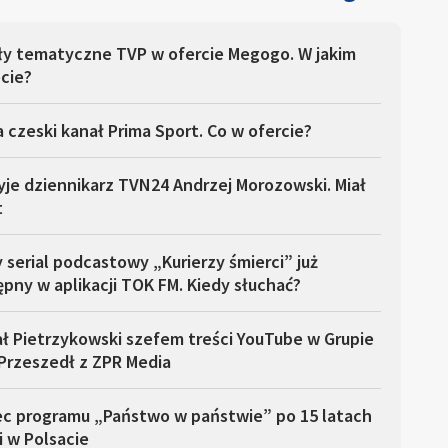
ły tematyczne TVP w ofercie Megogo. W jakim
cie?
 czeski kanał Prima Sport. Co w ofercie?
yje dziennikarz TVN24 Andrzej Morozowski. Miał
t
serial podcastowy „Kurierzy śmierci” już
pny w aplikacji TOK FM. Kiedy słuchać?
ł Pietrzykowski szefem treści YouTube w Grupie
Przeszedł z ZPR Media
ec programu „Państwo w państwie” po 15 latach
i w Polsacie