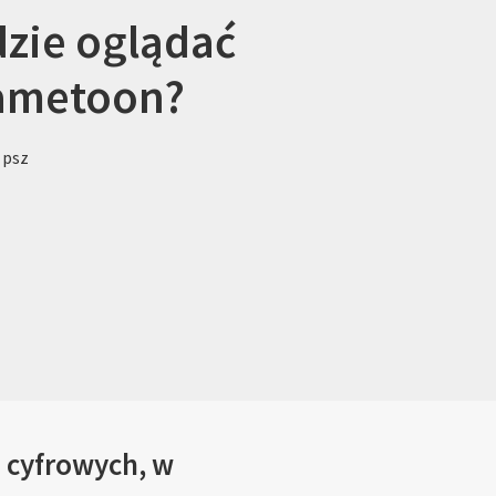
zie oglądać
ametoon?
 psz
 cyfrowych, w