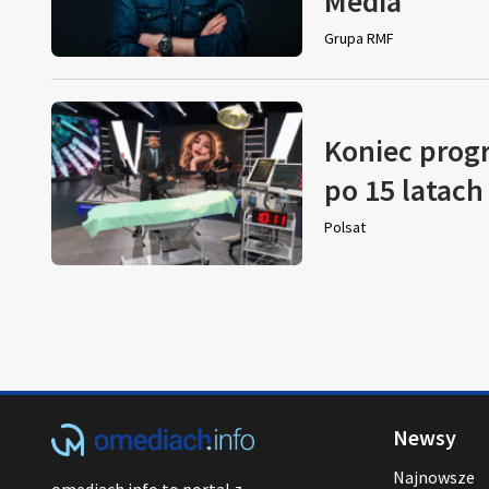
Media
Grupa RMF
Koniec prog
po 15 latach
Polsat
Newsy
Najnowsze