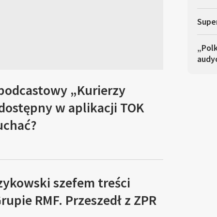
Super
„Polk
audyc
 podcastowy „Kurierzy
 dostępny w aplikacji TOK
łuchać?
zykowski szefem treści
rupie RMF. Przeszedł z ZPR