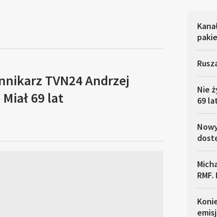
Kana
pakie
Rusza
ennikarz TVN24 Andrzej
Nie ż
Miał 69 lat
69 la
Nowy 
dostę
Micha
RMF. 
Koni
emisj