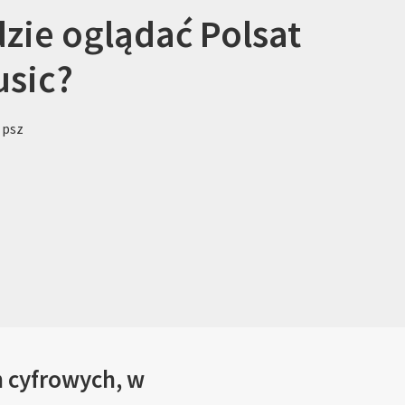
zie oglądać Polsat
sic?
 psz
h cyfrowych, w