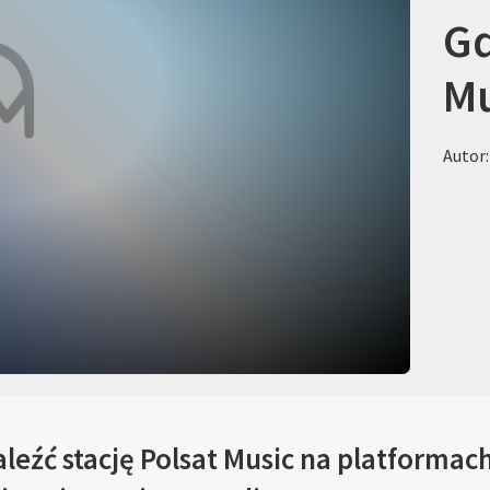
Gd
Mu
Autor:
leźć stację Polsat Music na platformac