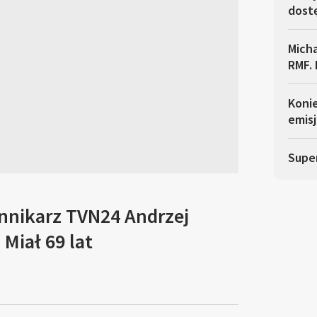
dostę
Micha
RMF. 
Koni
emisj
Super
ennikarz TVN24 Andrzej
Miał 69 lat