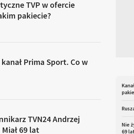
tyczne TVP w ofercie
akim pakiecie?
 kanał Prima Sport. Co w
Kana
pakie
Rusza
ennikarz TVN24 Andrzej
Nie ż
Miał 69 lat
69 la