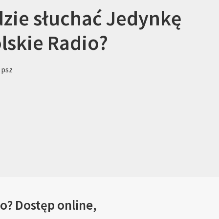
zie słuchać Jedynkę
lskie Radio?
 psz
o? Dostęp online,