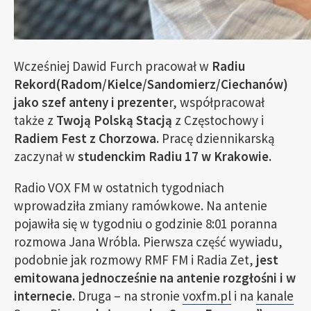
Wcześniej Dawid Furch pracował w
Radiu
Rekord(Radom/Kielce/Sandomierz/Ciechanów)
jako szef anteny i prezente
r, współpracował
także z
Twoją Polską Stacją
z Częstochowy i
Radiem Fest z Chorzowa.
Pracę dziennikarską
zaczynał w
studenckim Radiu 17 w Krakowie.
Radio VOX FM w ostatnich tygodniach
wprowadziła zmiany ramówkowe. Na antenie
pojawiła się w tygodniu o godzinie 8:01 poranna
rozmowa Jana Wróbla. Pierwsza część wywiadu,
podobnie jak rozmowy RMF FM i Radia Zet,
jest
emitowana jednocześnie na antenie rozgłośni i w
internecie.
Druga – na stronie
voxfm.pl
i na
kanale