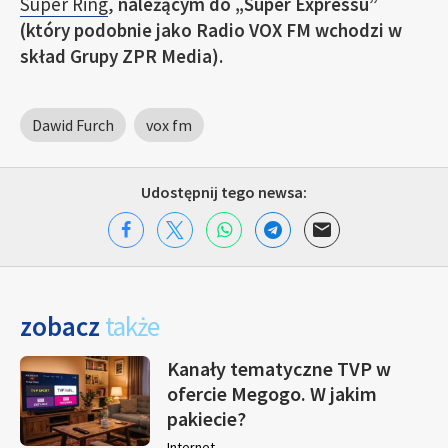
Super Ring
,
należącym do „Super Expressu”
(który podobnie jako Radio VOX FM wchodzi w
skład Grupy ZPR Media).
Dawid Furch
vox fm
Udostępnij tego newsa:
zobacz
także
Kanały tematyczne TVP w
ofercie Megogo. W jakim
pakiecie?
Internet