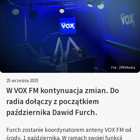
Fot.: ZPR Media
25 września 2025
W VOX FM kontynuacja zmian. Do
radia dołączy z początkiem
października Dawid Furch.
Furch zostanie koordynatorem anteny VOX FM od
środy, 1 października. W ramach swojej funkcji