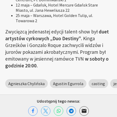
12 maja – Gdańsk, Hotel Mercure Gdańsk Stare
Miasto, ul. Jana Heweliusza 22
25 maja – Warszawa, Hotel Golden Tulip, ul.
Towarowa 2
Zwycięzcą jedenastej edycji talent-show był
duet
artystów cyrkowych „Duo Destiny”
. Kinga
Grześków i Gonzalo Roque zachwycili widzów i
jurorów pokazami akrobatycznymi. Program był
emitowany w jesiennej ramówce TVN
w soboty o
godzinie 20:00
.
Agnieszka Chylińska
Agustin Egurrola
casting
je
Udostępnij tego newsa: