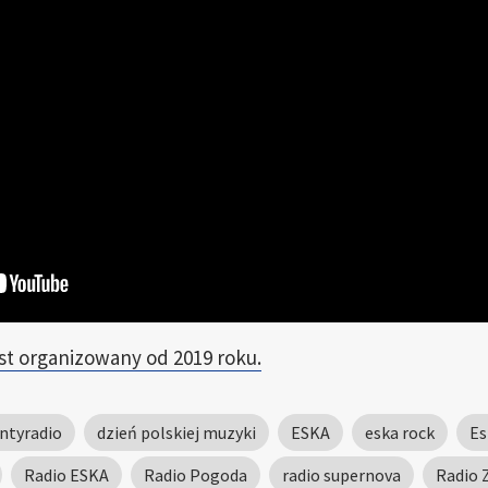
est organizowany od 2019 roku.
ntyradio
dzień polskiej muzyki
ESKA
eska rock
Es
Radio ESKA
Radio Pogoda
radio supernova
Radio 