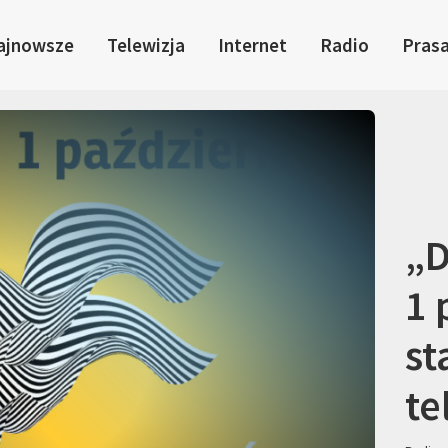
ajnowsze
Telewizja
Internet
Radio
Pras
„D
1 
st
te