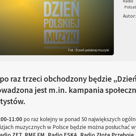
Radio
Polsa
Autor
Fot.: Dzień polskiej muzyki
 po raz trzeci obchodzony będzie „Dzień
owadzona jest m.in. kampania społecz
rtystów.
:00-11:00
po raz kolejny w ponad 50 największych ogóln
wizjach muzycznych w Polsce będzie można posłuchać wy
adio ZET, RMF FM, Radio ESKA, Radio Złote Przeboje, 