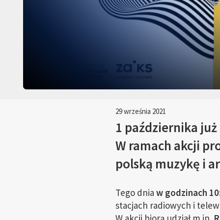
29 września 2021
1 października już
W ramach akcji pr
polską muzykę i a
Tego dnia
w godzinach 10
stacjach radiowych i tele
W akcji biorą udział m.in.
R