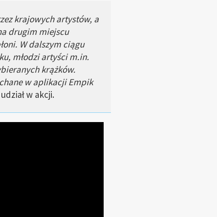
ez krajowych artystów, a
 na drugim miejscu
błoni. W dalszym ciągu
u, młodzi artyści m.in.
ybieranych krążków.
uchane w aplikacji Empik
dział w akcji.