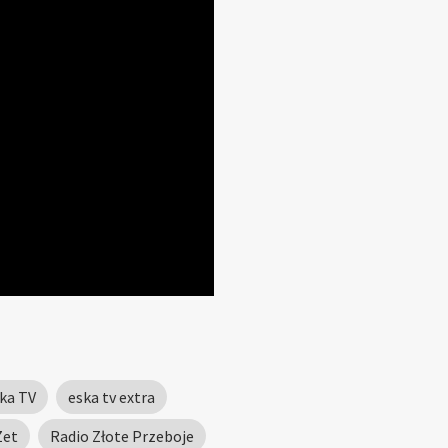
ka TV
eska tv extra
Zet
Radio Złote Przeboje