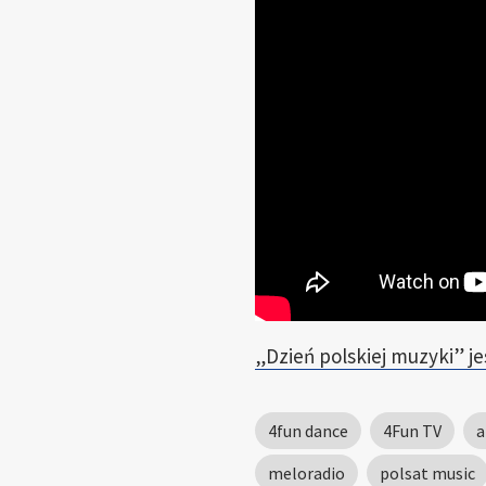
„Dzień polskiej muzyki” j
4fun dance
4Fun TV
a
meloradio
polsat music