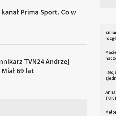
 kanał Prima Sport. Co w
Zmia
rozgł
Maci
nacz
ennikarz TVN24 Andrzej
Miał 69 lat
„Moja
zjed
Anna
TOK 
Melo