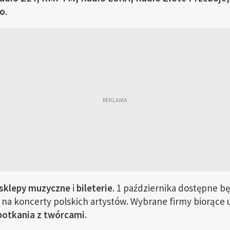
io
.
sklepy muzyczne
i
bileterie
. 1 października dostępne b
w na koncerty polskich artystów. Wybrane firmy biorące u
potkania z twórcami
.