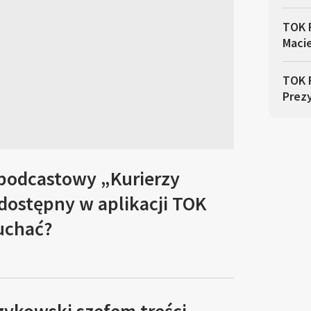
TOK 
Macie
TOK 
Prez
 podcastowy „Kurierzy
 dostępny w aplikacji TOK
łuchać?
zykowski szefem treści