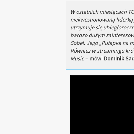
W ostatnich miesiącach TO
niekwestionowaną liderką j
utrzymuje się ubiegłoroczn
bardzo dużym zainteresowan
Sobel. Jego „Pułapka na m
Również w streamingu król
Music
– mówi
Dominik Sa