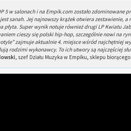
P 5 w salonach i na Empik.com zostało zdominowane prz
est sanah. Jej najnowszy krążek otwiera zestawienie, a
a płyta. Super wynik notuje również drugi LP Kwiatu Ja
iem cieszy się polski hip-hop, szczególnie nowi na rynk
otyle” zajmuje aktualnie 4. miejsce wśród najchętniej w
ują rodzimi wykonawcy. To ich utwory są najczęściej sł
dowski
, szef Działu Muzyka w Empiku, sklepu biorącego u