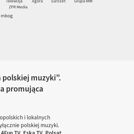
Telewizja
Agora
Eurozet
Grupa RMF
t
ZPR Media
: mbog
 polskiej muzyki”.
na promująca
opolskich i lokalnych
łącznie polskiej muzyki.
4Fun TV, Eska TV, Polsat