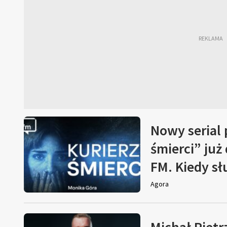
Nowy serial
śmierci” już
FM. Kiedy s
Agora
Michał Pietr