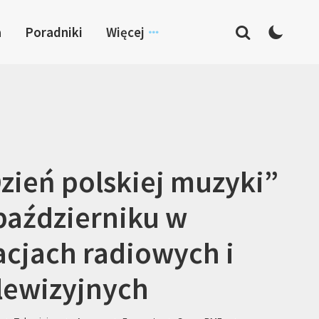
a
Poradniki
Więcej
zień polskiej muzyki”
październiku w
acjach radiowych i
lewizyjnych