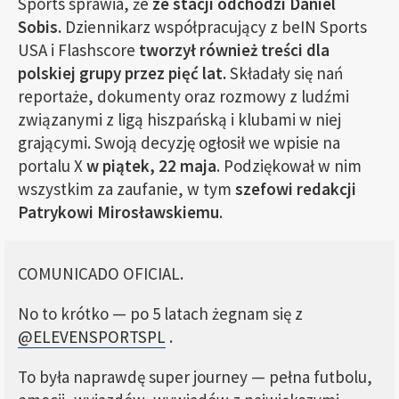
Sports sprawia, że
ze stacji odchodzi Daniel
Sobis.
Dziennikarz współpracujący z beIN Sports
USA i Flashscore
tworzył również treści dla
polskiej grupy przez pięć lat.
Składały się nań
reportaże, dokumenty oraz rozmowy z ludźmi
związanymi z ligą hiszpańską i klubami w niej
grającymi. Swoją decyzję ogłosił we wpisie na
portalu X
w piątek, 22 maja
. Podziękował w nim
wszystkim za zaufanie, w tym
szefowi redakcji
Patrykowi Mirosławskiemu
.
COMUNICADO OFICIAL.
No to krótko — po 5 latach żegnam się z
@ELEVENSPORTSPL
.
To była naprawdę super journey — pełna futbolu,