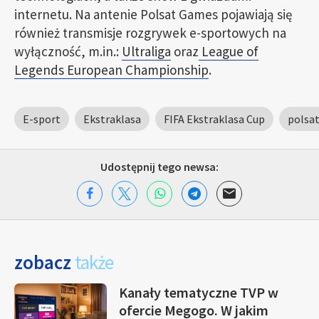
internetu. Na antenie Polsat Games pojawiają się
również transmisje rozgrywek e-sportowych na
wyłączność, m.in.:
Ultraliga
oraz
League of
Legends European Championship
.
E-sport
Ekstraklasa
FIFA Ekstraklasa Cup
polsa
Udostępnij tego newsa:
zobacz
także
Kanały tematyczne TVP w
ofercie Megogo. W jakim