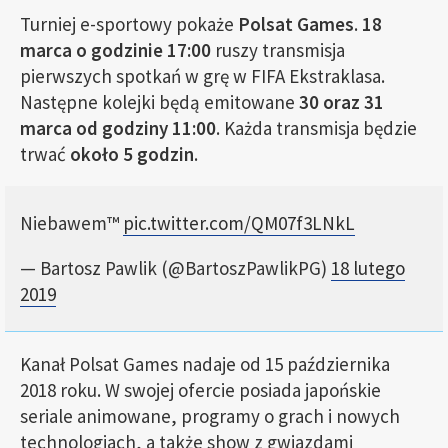
Turniej e-sportowy pokaże
Polsat Games
.
18
marca o godzinie 17:00
ruszy transmisja
pierwszych spotkań w grę w FIFA Ekstraklasa.
Następne kolejki będą emitowane
30 oraz 31
marca od godziny 11:00
. Każda transmisja będzie
trwać
około 5 godzin
.
Niebawem™️
pic.twitter.com/QM07f3LNkL
— Bartosz Pawlik (@BartoszPawlikPG)
18 lutego
2019
Kanał Polsat Games nadaje od 15 października
2018 roku. W swojej ofercie posiada japońskie
seriale animowane, programy o grach i nowych
technologiach, a także show z gwiazdami