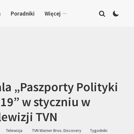
a
Poradniki
Więcej
la „Paszporty Polityki
19” w styczniu w
lewizji TVN
Telewizja
TVN Warner Bros. Discovery
Tygodniki