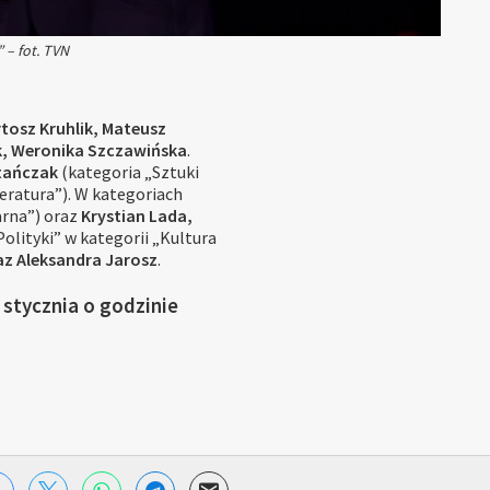
 – fot. TVN
rtosz Kruhlik, Mateusz
k, Weronika Szczawińska
.
Stańczak
(kategoria „Sztuki
eratura”). W kategoriach
rna”) oraz
Krystian Lada,
lityki” w kategorii „Kultura
raz Aleksandra Jarosz
.
 stycznia o godzinie