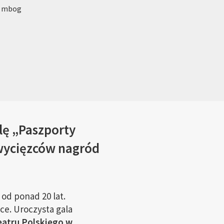
: mbog
lę „Paszporty
 zwycięzców nagród
od ponad 20 lat.
uce. Uroczysta gala
eatru Polskiego w