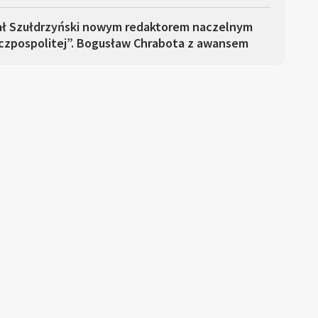
ał Szułdrzyński nowym redaktorem naczelnym
czpospolitej”. Bogusław Chrabota z awansem