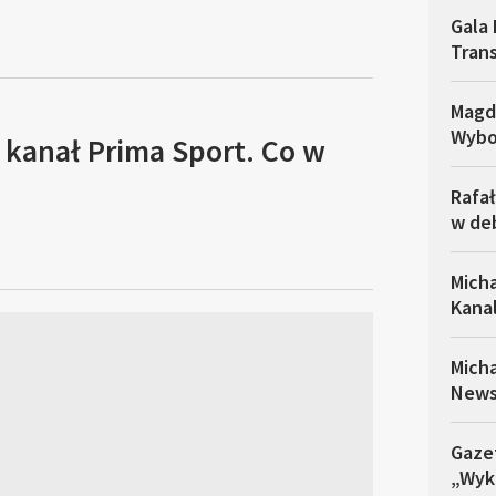
Gala 
Trans
Magd
Wybo
 kanał Prima Sport. Co w
Rafał
w de
Micha
Kana
Mich
News
Gazet
„Wyk