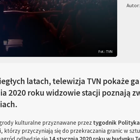
Autor
Fot.: TVN
egłych latach, telewizja TVN pokaże ga
znia 2020 roku widzowie stacji poznają
iach.
agrody kulturalne przyznawane przez
tygodnik Polityka
i, którzy przyczyniają się do przekraczania granic w szt
agród odbędzie się
14 stycznia 2020 roku w budynku T