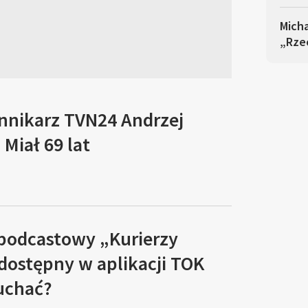
Mich
„Rze
ennikarz TVN24 Andrzej
Miał 69 lat
 podcastowy „Kurierzy
 dostępny w aplikacji TOK
łuchać?