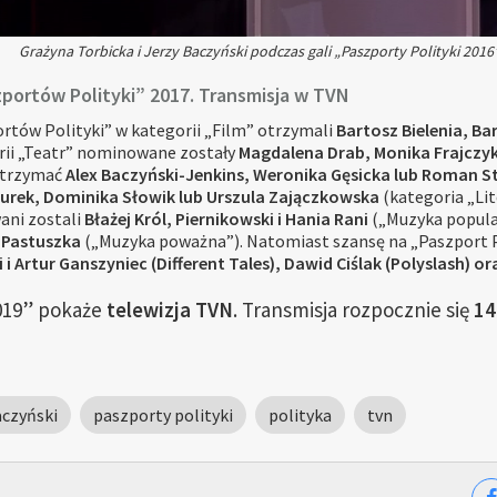
Grażyna Torbicka i Jerzy Baczyński podczas gali „Paszporty Polityki 2016”
portów Polityki” 2017. Transmisja w TVN
ortów Polityki” w kategorii „Film” otrzymali
Bartosz Bielenia, Ba
rii „Teatr” nominowane zostały
Magdalena Drab, Monika Frajczy
otrzymać
Alex Baczyński-Jenkins, Weronika Gęsicka lub Roman 
urek, Dominika Słowik lub Urszula Zajączkowska
(kategoria „Lit
ni zostali
Błażej Król, Piernikowski i Hania Rani
(„Muzyka popula
a Pastuszka
(„Muzyka poważna”). Natomiast szansę na „Paszport Po
 i Artur Ganszyniec (Different Tales), Dawid Ciślak (Polyslash) o
2019” pokaże
telewizja TVN
. Transmisja rozpocznie się
14
aczyński
paszporty polityki
polityka
tvn