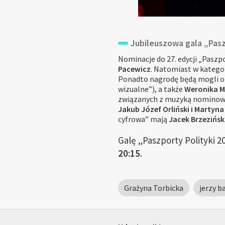
Jubileuszowa gala „Pasz
Nominacje do 27. edycji „Paszp
Pacewicz
. Natomiast w katego
Ponadto nagrodę będą mogli 
wizualne”), a także
Weronika M
związanych z muzyką nominowa
Jakub Józef Orliński i Martyn
cyfrowa” mają
Jacek Brzeziński
Galę „Paszporty Polityki 
20:15
.
Grażyna Torbicka
jerzy b