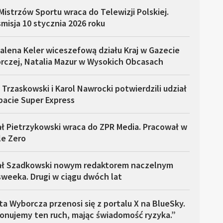
Mistrzów Sportu wraca do Telewizji Polskiej.
misja 10 stycznia 2026 roku
alena Keler wiceszefową działu Kraj w Gazecie
rczej, Natalia Mazur w Wysokich Obcasach
 Trzaskowski i Karol Nawrocki potwierdzili udział
bacie Super Express
ł Pietrzykowski wraca do ZPR Media. Pracował w
le Zero
ał Szadkowski nowym redaktorem naczelnym
weeka. Drugi w ciągu dwóch lat
a Wyborcza przenosi się z portalu X na BlueSky.
onujemy ten ruch, mając świadomość ryzyka.”