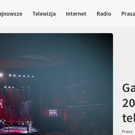
ajnowsze
Telewizja
Internet
Radio
Pras
Ga
20
te
Prasa