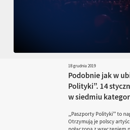
18 grudnia 2019
Podobnie jak w ubi
Polityki”. 14 styc
w siedmiu kategor
„Paszporty Polityki” to n
Otrzymują je polscy artyśc
połączona z wręczeniem n