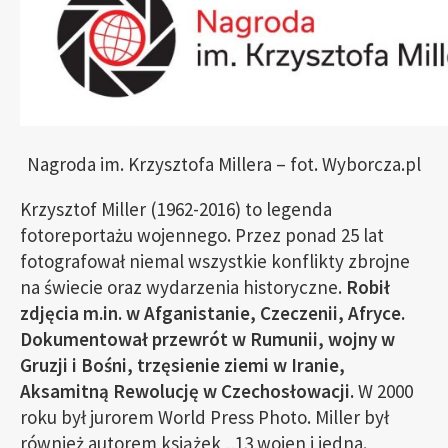
Nagroda im. Krzysztofa Millera – fot. Wyborcza.pl
Krzysztof Miller (1962-2016) to legenda
fotoreportażu wojennego. Przez ponad 25 lat
fotografował niemal wszystkie konflikty zbrojne
na świecie oraz wydarzenia historyczne.
Robił
zdjęcia m.in. w Afganistanie, Czeczenii, Afryce.
Dokumentował przewrót w Rumunii, wojny w
Gruzji i Bośni, trzęsienie ziemi w Iranie,
Aksamitną Rewolucję w Czechosłowacji.
W 2000
roku był jurorem World Press Photo. Miller był
również autorem książek „13 wojen i jedna.