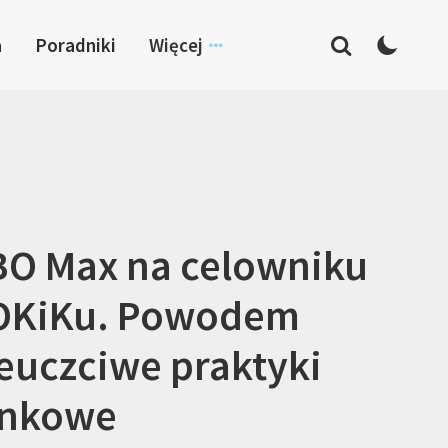
a
Poradniki
Więcej
O Max na celowniku
OKiKu. Powodem
euczciwe praktyki
ynkowe