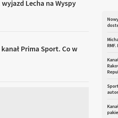
, wyjazd Lecha na Wyspy
Nowy 
dostę
Micha
RMF. 
 kanał Prima Sport. Co w
Kana
Rakow
Repu
Sport
autor
Kana
pakie