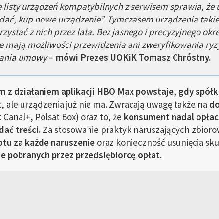
 listy urządzeń kompatybilnych z serwisem sprawia, że
ądać, kup nowe urządzenie”. Tymczasem urządzenia takie 
zystać z nich przez lata. Bez jasnego i precyzyjnego okr
e mają możliwości przewidzenia ani zweryfikowania ryz
rania umowy
–
mówi Prezes UOKiK Tomasz Chróstny.
m z działaniem aplikacji HBO Max powstaje, gdy spółk
, ale urządzenia już nie ma. Zwracają uwagę także na
do
 Canal+, Polsat Box) oraz to, że
konsument nadal opła
dać treści.
Za stosowanie praktyk naruszających zbior
otu za każde naruszenie
oraz konieczność usunięcia sk
e pobranych przez przedsiębiorcę opłat.