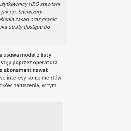
 użytkownicy HBO stawiani
jak np. telewizory
eślenia zasad oraz granic
yka utraty dostępu do
a usuwa model z listy
stęp poprzez operatora
ca abonament nawet
owe interesy konsumentów
utków naruszenia, w tym