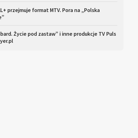
L+ przejmuje format MTV. Pora na „Polska
e”
ard. Życie pod zastaw” i inne produkcje TV Puls
yer.pl