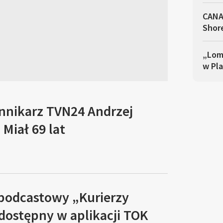
CANA
Shor
„Lomb
w Pla
ennikarz TVN24 Andrzej
Miał 69 lat
 podcastowy „Kurierzy
 dostępny w aplikacji TOK