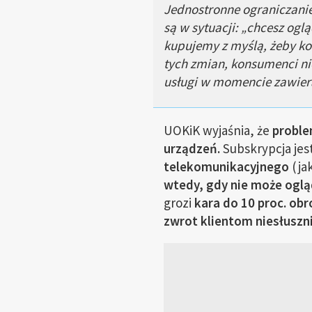
Jednostronne ograniczanie
są w sytuacji: „chcesz ogl
kupujemy z myślą, żeby kor
tych zmian, konsumenci ni
usługi w momencie zawie
UOKiK wyjaśnia, że
proble
urządzeń.
Subskrypcja jest
telekomunikacyjnego
(jak
wtedy, gdy nie może oglą
grozi
kara do 10 proc. obr
zwrot klientom niesłuszni