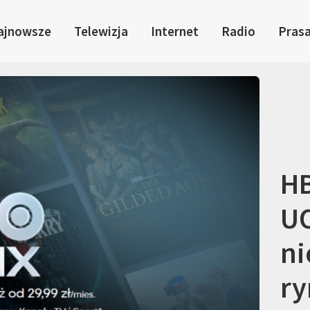
ajnowsze
Telewizja
Internet
Radio
Pras
HB
U
ni
r