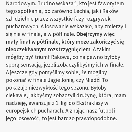
Narodowym. Trudno wskazać, kto jest faworytem
tego spotkania, bo zarówno Lechia, jak i Raków
szli dzielnie przez wszystkie fazy rozgrywek
pucharowych. A losowanie wskazało, aby zmierzyli
się nie w finale, a w półfinale.
Obejrzymy więc
mały finał w półfinale, który może zakończyć się
nieoczekiwanym rozstrzygnięciem.
A takim
mógłby być triumf Rakowa, co na pewno byłoby
sporą sensacją, jeżeli zobaczylibyśmy ich w finale.
A jeszcze gdy pomyślimy sobie, że mogliby
pokonać w finale Jagiellonię, czy Miedź! To
pokazuje niezwykłość tego sezonu. Byłoby
ciekawie, jakbyśmy zobaczyli drużynę, która, mam
nadzieję, awansuje z 1. ligi do Ekstraklasy w
europejskich pucharach. A znając nasz futbol i
jego losowość, to jest bardzo prawdopodobne.