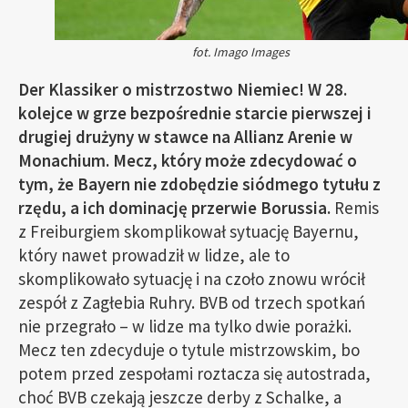
fot. Imago Images
Der Klassiker o mistrzostwo Niemiec! W 28.
kolejce w grze bezpośrednie starcie pierwszej i
drugiej drużyny w stawce na Allianz Arenie w
Monachium. Mecz, który może zdecydować o
tym, że Bayern nie zdobędzie siódmego tytułu z
rzędu, a ich dominację przerwie Borussia.
Remis
z Freiburgiem skomplikował sytuację Bayernu,
który nawet prowadził w lidze, ale to
skomplikowało sytuację i na czoło znowu wrócił
zespół z Zagłebia Ruhry. BVB od trzech spotkań
nie przegrało – w lidze ma tylko dwie porażki.
Mecz ten zdecyduje o tytule mistrzowskim, bo
potem przed zespołami roztacza się autostrada,
choć BVB czekają jeszcze derby z Schalke, a