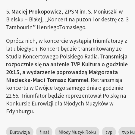
5.
Maciej Prokopowicz
, ZPSM im. S. Moniuszki w
Bielsku – Białej, „Koncert na puzon i orkiestrę cz. 3
Tambourin” HenriegoTomasiego.
Oprócz nich, w koncercie wystąpią triumfatorzy z
lat ubiegłych. Koncert będzie transmitowany ze
Studia Koncertowego Polskiego Radia.
Transmisja
rozpocznie się na antenie TVP Kultura o godzinie
20:15, a wydarzenie poprowadzą Małgorzata
Nieciecka-Mac i Tomasz Kammel.
Retransmisja
koncertu w Dwójce tego samego dnia o godzinie
22:55.
Triumfator będzie reprezentował Polskę na
Konkursie Eurowizji dla Młodych Muzyków w
Edynburgu.
Eurowizja
finał
Młody Muzyk Roku
tvp
tvp ku