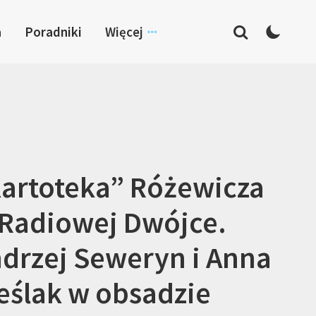
a
Poradniki
Więcej
artoteka” Różewicza
Radiowej Dwójce.
drzej Seweryn i Anna
eślak w obsadzie