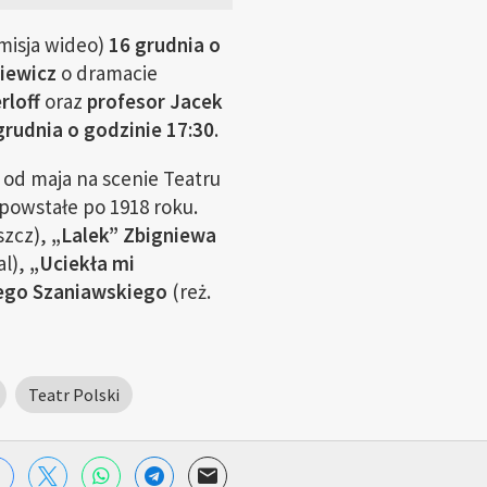
smisja wideo)
16 grudnia o
iewicz
o dramacie
rloff
oraz
profesor Jacek
grudnia o godzinie 17:30
.
 od maja na scenie Teatru
powstałe po 1918 roku.
szcz),
„Lalek” Zbigniewa
al),
„Uciekła mi
ego Szaniawskiego
(reż.
Teatr Polski