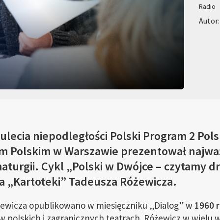
Radio
Autor
lecia niepodległości Polski Program 2 Pol
m Polskim w Warszawie prezentował najważ
amaturgii. Cykl „Polski w Dwójce – czytamy d
a „Kartoteki” Tadeusza Różewicza.
ewicza opublikowano w miesięczniku „Dialog” w
1960 
 w polskich i zagranicznych teatrach. Różewicz w wielu