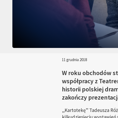
11 grudnia 2018
W roku obchodów stu
współpracy z Teatre
historii polskiej dr
zakończy prezentacj
„Kartotekę” Tadeusza Róż
kilkudziesięciu wystawień