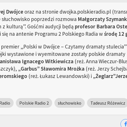
ej Dwójce
oraz na stronie dwojka.polskieradio.pl (tran
ne słuchowisko poprzedzi rozmowa
Małgorzaty Szymank
z kulturą”. Gośćmi audycji będą
profesor Barbara Oste
i się na antenie Programu 2 Polskiego Radia w
środę 12 
i premier „Polski w Dwójce – Czytamy dramaty stulecia”
ójki wystawione i wyemitowane zostały polskie dramaty 
anisława Ignacego Witkiewicza
(reż. Anna Wieczur-Blu
szczyk),
„Garbus” Sławomira Mrożka
(reż. Jerzy Schejb
Żeromskiego
(reż. Łukasz Lewandowski) i
„Żeglarz”Jerz
Radio
Polskie Radio 2
słuchowisko
Tadeusz Różewicz