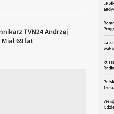
„Polk
audyc
Roma
Prog
ennikarz TVN24 Andrzej
Miał 69 lat
Lato 
waka
Rusz
Radia
Pols
treśc
Wersj
Gdzie