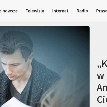
ajnowsze
Telewizja
Internet
Radio
Pras
„K
w 
An
Ci