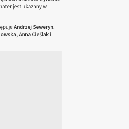
hater jest ukazany w
tępuje
Andrzej Seweryn
.
kowska, Anna Cieślak i