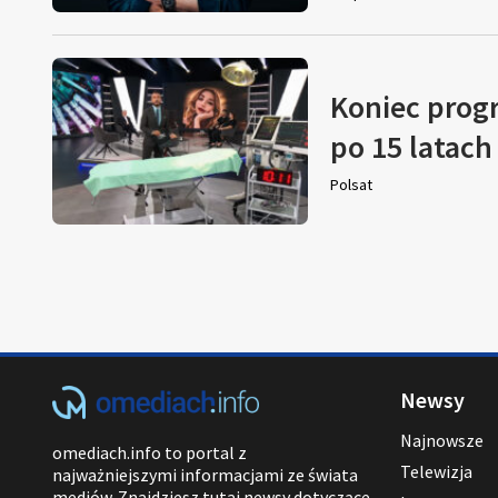
Koniec prog
po 15 latach
Polsat
Newsy
Najnowsze
omediach.info to portal z
Telewizja
najważniejszymi informacjami ze świata
mediów. Znajdziesz tutaj newsy dotyczące