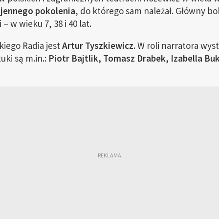
jennego pokolenia
, do którego sam należał. Główny bo
 w wieku 7, 38 i 40 lat.
iego Radia jest
Artur Tyszkiewicz
. W roli narratora wys
ki są m.in.:
Piotr Bajtlik, Tomasz Drabek, Izabella Bu