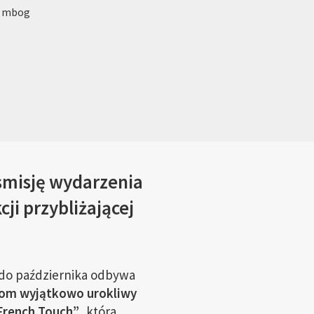
: mbog
nsmisję wydarzenia
ji przybliżającej
 do października odbywa
kom wyjątkowo urokliwy
French Touch”
, która