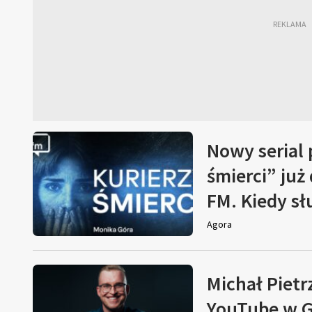
Nowy serial
śmierci” już
FM. Kiedy s
Agora
Michał Pietr
YouTube w G