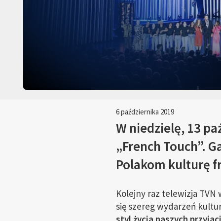
6 października 2019
W niedzielę, 13 pa
„French Touch”. Ga
Polakom kulturę f
Kolejny raz telewizja TVN
się szereg wydarzeń kult
styl życia naszych przyja