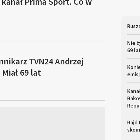
 kanał Prima Sport. Co w
Rusza
Nie ż
69 la
ennikarz TVN24 Andrzej
Koni
Miał 69 lat
emisj
Kana
Rakow
Repu
Rajd 
skom