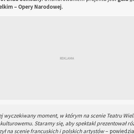
elkim – Opery Narodowej
.
ej wyczekiwany moment, w którym na scenie Teatru Wie
kulturowemu. Staramy się, aby spektakl prezentował róż
ył na scenie francuskich i polskich artystów
– powiedzia