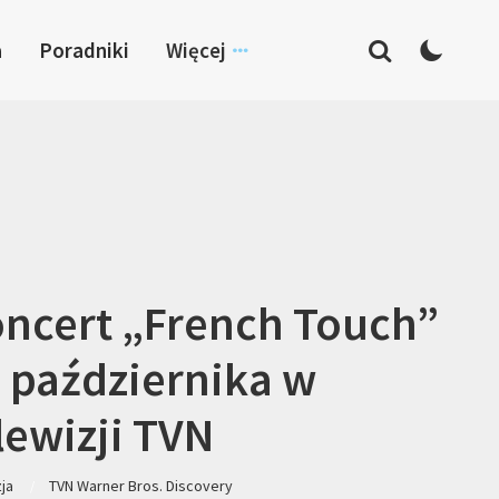
a
Poradniki
Więcej
ncert „French Touch”
 października w
lewizji TVN
zja
TVN Warner Bros. Discovery