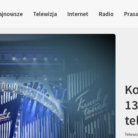
ajnowsze
Telewizja
Internet
Radio
Pras
Ko
13
te
Telewi