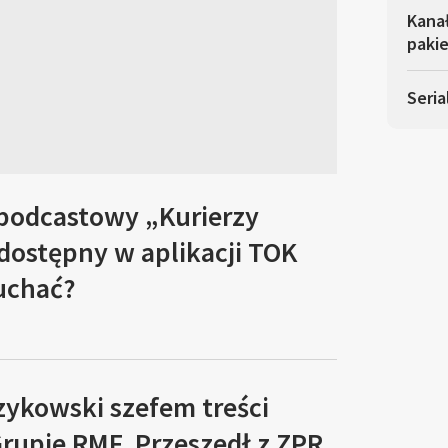
Kana
pakie
Seria
 podcastowy „Kurierzy
 dostępny w aplikacji TOK
łuchać?
zykowski szefem treści
rupie RMF. Przeszedł z ZPR