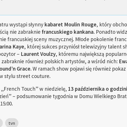
atru wystąpi słynny
kabaret Moulin Rouge
, który obcho
cią nie zabraknie
francuskiego kankana
. Ponadto wid
nie francuskiej sceny muzycznej. Młode pokolenie fran
arina Kaye
, której sukces przyniósł telewizyjny talent s
pozytor –
Laurent Voulzy
, któremu największą popularn
zabraknie również polskich artystów, a wśród nich:
Ewa
ound’n Grace
. W ramach show pojawi się również pokaz 
 w stylu street couture.
ę „French Touch” w niedzielę,
13 października o godzin
zień” – podsumowanie tygodnia w Domu Wielkiego Brat
15:00.
tvn