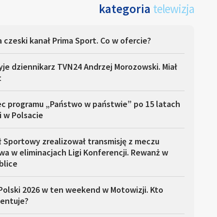
kategoria
telewizja
 czeski kanał Prima Sport. Co w ofercie?
yje dziennikarz TVN24 Andrzej Morozowski. Miał
t
ec programu „Państwo w państwie” po 15 latach
i w Polsacie
ł Sportowy zrealizował transmisję z meczu
a w eliminacjach Ligi Konferencji. Rewanż w
blice
Polski 2026 w ten weekend w Motowizji. Kto
entuje?