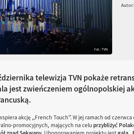
Autor
Fot.: TVN
ździernika telewizja TVN pokaże retra
la jest zwieńczeniem ogólnopolskiej akc
rancuską.
 wspiera akcję „French Touch”. W jej ramach od czerwca
uralno-promocyjnych, mających na celu
przybliżyć Pola
ciół znad Sekwany
. Uhonorowaniem projektu jest
gala „