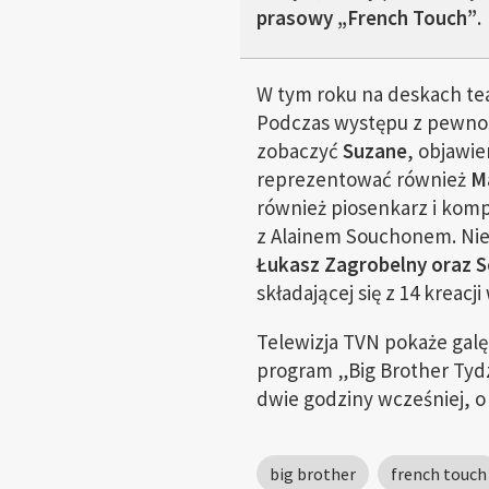
prasowy „French Touch”
.
W tym roku na deskach te
Podczas występu z pewnoś
zobaczyć
Suzane
, objawie
reprezentować również
M
również piosenkarz i kom
z Alainem Souchonem. Nie 
Łukasz Zagrobelny oraz S
składającej się z 14 kreacji
Telewizja TVN pokaże gal
program „Big Brother Tyd
dwie godziny wcześniej, o 
big brother
french touch