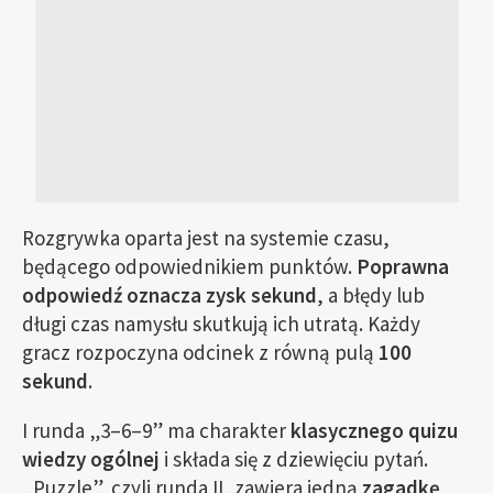
Rozgrywka oparta jest na systemie czasu,
będącego odpowiednikiem punktów.
Poprawna
odpowiedź oznacza zysk sekund
, a błędy lub
długi czas namysłu skutkują ich utratą. Każdy
gracz rozpoczyna odcinek z równą pulą
100
sekund
.
I runda „3–6–9” ma charakter
klasycznego quizu
wiedzy ogólnej
i składa się z dziewięciu pytań.
„Puzzle”, czyli runda II, zawiera jedną
zagadkę