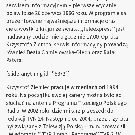
serwisem informacyjnym – pierwsze wydanie
pojawiło się 26 czerwca 1986 roku. W programie są
prezentowane najważniejsze informacje oraz
ciekawostki z kraju i ze świata. „Teleexpress” jest
nadawany codziennie o godzinie 17:00. Oprócz
Krzysztofa Ziemca, serwis informacyjny prowadzą
również Beata Chmielowska-Olech oraz Rafał
Patyra.
[slide-anything id=”5872″]
Krzysztof Ziemiec
pracuje w mediach od 1994
roku
. Na początku swojej kariery można było go
słuchać na antenie Programu Trzeciego Polskiego
Radia. W 2002 roku dziennikarz przeszedł do
redakcji TVN 24. Następnie od 2004, przez trzy lata
był związany z Telewizją Polską – m.in. prowadził
„Wiadomości” TVP 1 oraz „Panoramę” TVP 2.
W