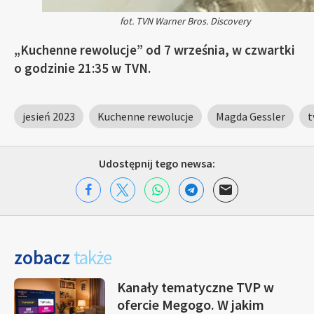
fot. TVN Warner Bros. Discovery
„Kuchenne rewolucje” od 7 września, w czwartki
o godzinie 21:35 w TVN.
jesień 2023
Kuchenne rewolucje
Magda Gessler
t
Udostępnij tego newsa:
zobacz
także
Kanały tematyczne TVP w
ofercie Megogo. W jakim