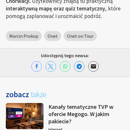
Chorwacji.
Użytkownicy znajdą tu praktyczną
interaktywną mapę oraz quiz tematyczny
, które
pomogą zaplanować i urozmaicić podróż.
Marcin Prokop
Onet
Onet on Tour
Udostępnij tego newsa:
zobacz
także
Kanały tematyczne TVP w
ofercie Megogo. W jakim
pakiecie?
Internet