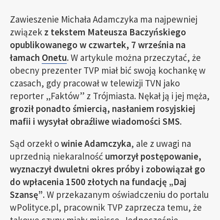
Zawieszenie Michała Adamczyka ma najpewniej
związek
z tekstem Mateusza Baczyńskiego
opublikowanego w czwartek, 7 września na
łamach
Onetu
. W artykule można przeczytać, że
obecny prezenter TVP miał bić swoją kochankę w
czasach, gdy pracował w telewizji TVN jako
reporter „Faktów” z Trójmiasta. Nękał ją i jej męża,
groził ponadto śmiercią, nasłaniem rosyjskiej
mafii i wysyłał obraźliwe wiadomości SMS
.
Sąd orzekł o
winie Adamczyka
, ale z uwagi na
uprzednią niekaralność
umorzył postępowanie,
wyznaczył dwuletni okres próby i zobowiązał go
do wpłacenia 1500 złotych na fundację „Daj
Szansę”
. W przekazanym oświadczeniu do portalu
wPolityce.pl, pracownik TVP zaprzecza temu, że