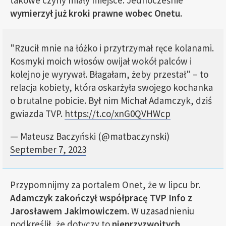
takowe czyny miały miejsce. Jednocześnie
wymierzył już kroki prawne wobec Onetu
.
"Rzucił mnie na łóżko i przytrzymał ręce kolanami.
Kosmyki moich włosów owijał wokół palców i
kolejno je wyrywał. Błagałam, żeby przestał" – to
relacja kobiety, która oskarżyła swojego kochanka
o brutalne pobicie. Był nim Michał Adamczyk, dziś
gwiazda TVP.
https://t.co/xnG0QVHWcp
— Mateusz Baczyński (@matbaczynski)
September 7, 2023
Przypomnijmy za portalem Onet, że w lipcu br.
Adamczyk zakończył współpracę TVP Info z
Jarosławem Jakimowiczem
. W uzasadnieniu
podkreślił, że dotyczy to
nieprzyzwoitych