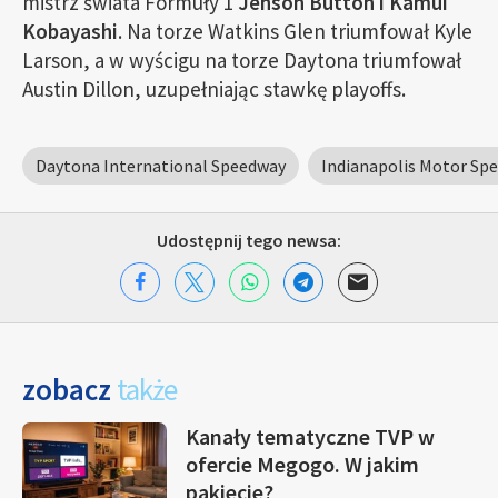
mistrz świata Formuły 1
Jenson Button i Kamui
Kobayashi
. Na torze Watkins Glen triumfował Kyle
Larson, a w wyścigu na torze Daytona triumfował
Austin Dillon, uzupełniając stawkę playoffs.
Daytona International Speedway
Indianapolis Motor Sp
Udostępnij tego newsa:
zobacz
także
Kanały tematyczne TVP w
ofercie Megogo. W jakim
pakiecie?