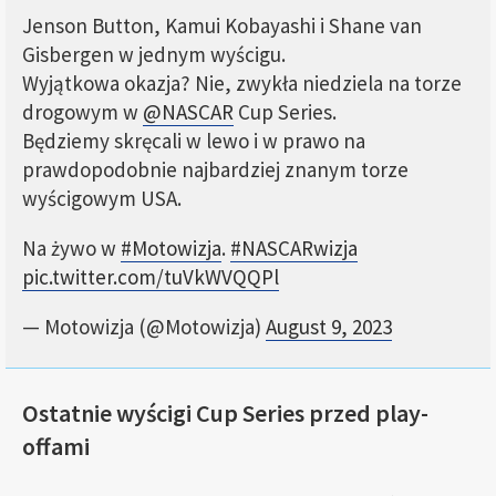
Jenson Button, Kamui Kobayashi i Shane van
Gisbergen w jednym wyścigu.
Wyjątkowa okazja? Nie, zwykła niedziela na torze
drogowym w
@NASCAR
Cup Series.
Będziemy skręcali w lewo i w prawo na
prawdopodobnie najbardziej znanym torze
wyścigowym USA.
Na żywo w
#Motowizja
.
#NASCARwizja
pic.twitter.com/tuVkWVQQPl
— Motowizja (@Motowizja)
August 9, 2023
Ostatnie wyścigi Cup Series przed play-
offami