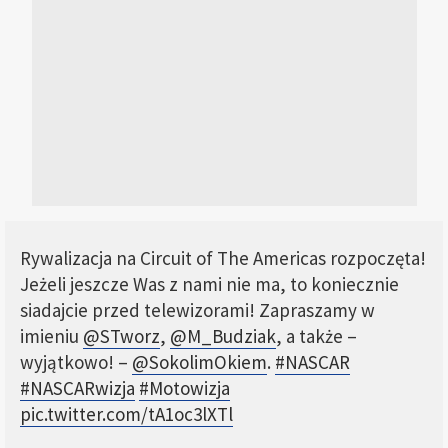
Rywalizacja na Circuit of The Americas rozpoczęta!
Jeżeli jeszcze Was z nami nie ma, to koniecznie
siadajcie przed telewizorami! Zapraszamy w
imieniu
@STworz
,
@M_Budziak
, a także –
wyjątkowo! –
@SokolimOkiem
.
#NASCAR
#NASCARwizja
#Motowizja
pic.twitter.com/tA1oc3lXTl