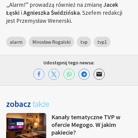
„Alarm!” prowadzą również na zmianę
Jacek
Łęski
i
Agnieszka Świdzińska.
Szefem redakcji
jest Przemysław Wenerski.
alarm
Mirosław Rogalski
tvp
tvp1
Udostępnij tego newsa:
zobacz
także
Kanały tematyczne TVP w
ofercie Megogo. W jakim
pakiecie?