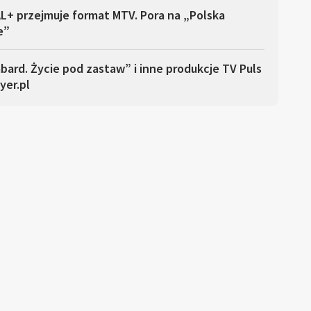
L+ przejmuje format MTV. Pora na „Polska
e”
ard. Życie pod zastaw” i inne produkcje TV Puls
yer.pl