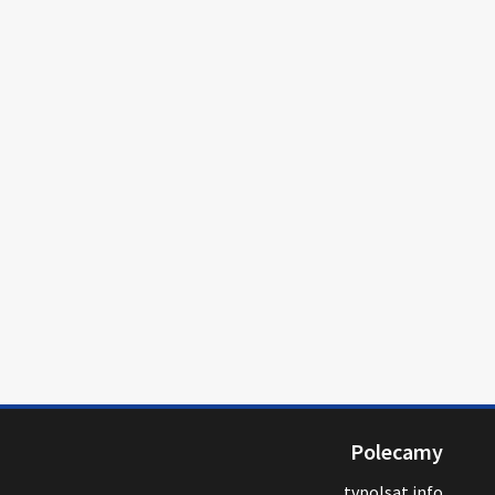
Polecamy
tvpolsat.info