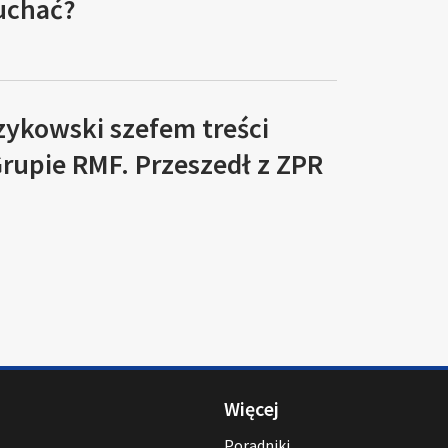
łuchać?
zykowski szefem treści
rupie RMF. Przeszedł z ZPR
Więcej
Poradniki