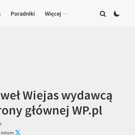
a
Poradniki
Więcej
weł Wiejas wydawcą
rony głównej WP.pl
t
: mtom