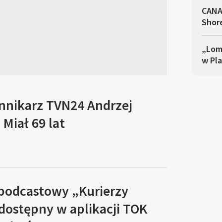
CANA
Shor
„Lomb
w Pla
ennikarz TVN24 Andrzej
Miał 69 lat
 podcastowy „Kurierzy
 dostępny w aplikacji TOK