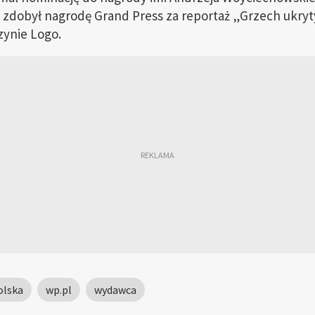
dobył nagrodę Grand Press za reportaż „Grzech ukryty 
zynie Logo.
olska
wp.pl
wydawca