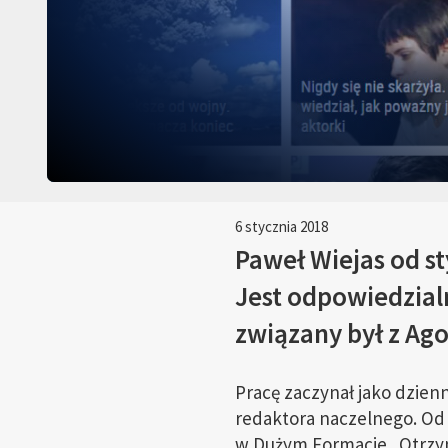
6 stycznia 2018
Paweł Wiejas od s
Jest odpowiedzial
związany był z Ago
Pracę zaczynał jako dzien
redaktora naczelnego. Od 
w Dużym Formacie. Otrzym