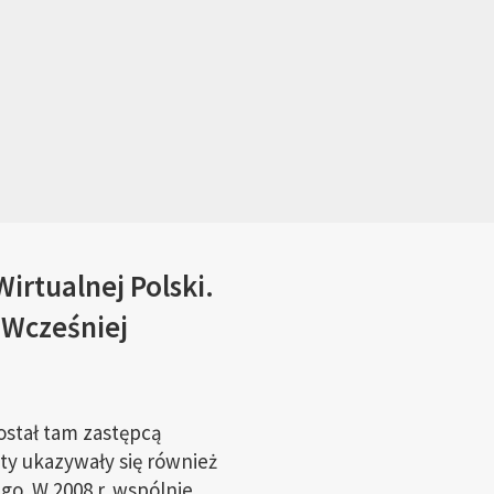
irtualnej Polski.
 Wcześniej
ostał tam zastępcą
ty ukazywały się również
o. W 2008 r. wspólnie