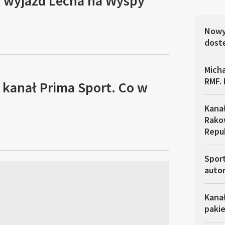
, wyjazd Lecha na Wyspy
Nowy 
dostę
Micha
RMF. 
 kanał Prima Sport. Co w
Kana
Rakow
Repu
Sport
autor
Kana
pakie