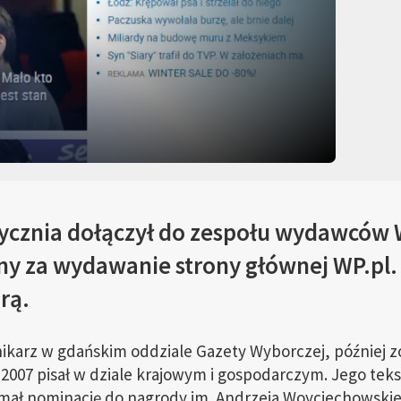
tycznia dołączył do zespołu wydawców W
ny za wydawanie strony głównej WP.pl.
rą.
nikarz w gdańskim oddziale Gazety Wyborczej, później z
2007 pisał w dziale krajowym i gospodarczym. Jego teks
ał nominację do nagrody im. Andrzeja Woyciechowskieg