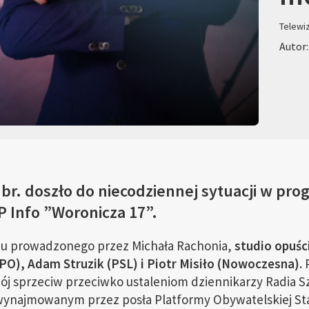
Telewi
Autor:
 br. doszło do niecodziennej sytuacji w pro
 Info ”Woronicza 17”.
mu prowadzonego przez Michała Rachonia,
studio opuści
 (PO), Adam Struzik (PSL) i Piotr Misiło (Nowoczesna).
P
ój sprzeciw przeciwko ustaleniom dziennikarzy Radia S
 wynajmowanym przez posła Platformy Obywatelskiej St