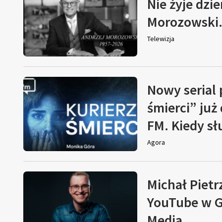
Nie żyje dzi
Morozowski. 
Telewizja
Nowy serial
śmierci” już
FM. Kiedy s
Agora
Michał Pietr
YouTube w G
Media