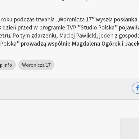
 roku podczas trwania „Woronicza 17” wyszła
posłanka
k dzień przed w programie TVP ”Studio Polska”
pojawił
etru.
Po tym zdarzeniu, Maciej Pawlicki, jeden z gospod
 Polska”
prowadzą wspólnie Magdalena Ogórek i Jacek
p info
Woronicza 17