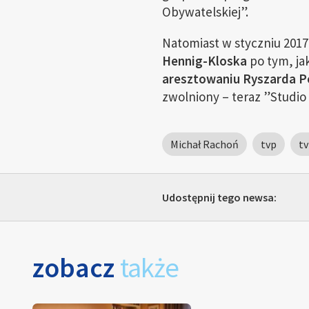
Obywatelskiej”.
Natomiast w styczniu 2017
Hennig-Kloska
po tym, ja
aresztowaniu Ryszarda P
zwolniony – teraz ”Studio
Michał Rachoń
tvp
tv
Udostępnij tego newsa:
zobacz
także