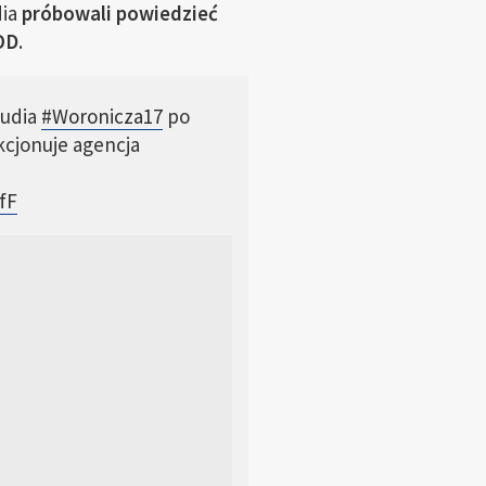
dia
próbowali powiedzieć
OD
.
tudia
#Woronicza17
po
cjonuje agencja
fF