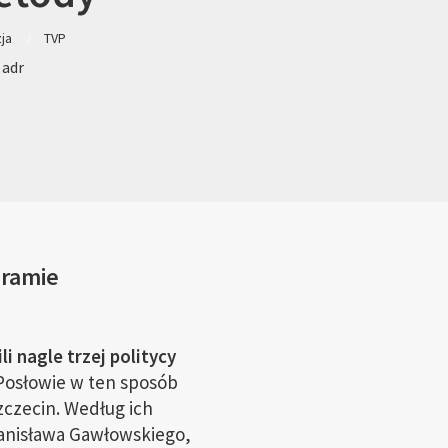
zja
TVP
 adr
gramie
li nagle trzej politycy
osłowie w ten sposób
zczecin. Według ich
anisława Gawłowskiego,