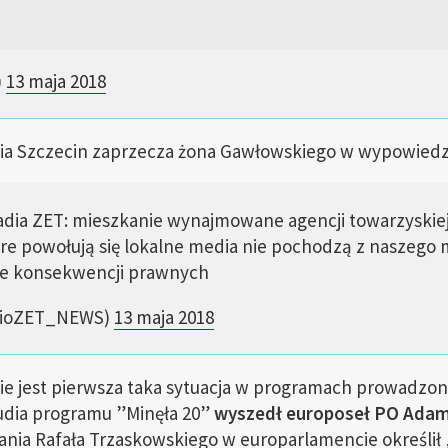
)
13 maja 2018
ia Szczecin zaprzecza żona Gawłowskiego w wypowiedzi 
adia ZET: mieszkanie wynajmowane agencji towarzyskiej 
tóre powołują się lokalne media nie pochodzą z naszego
ie konsekwencji prawnych
dioZET_NEWS)
13 maja 2018
nie jest pierwsza taka sytuacja w programach prowadzo
tudia programu ”Minęła 20”
wyszedł europoseł PO Adam
ania Rafała Trzaskowskiego w europarlamencie określił