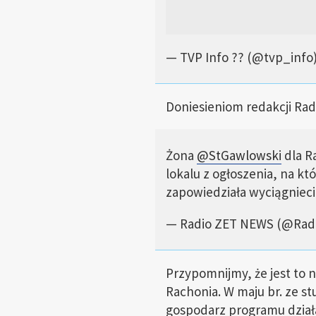
— TVP Info ?? (@tvp_info
Doniesieniom redakcji Rad
Żona
@StGawlowski
dla R
lokalu z ogłoszenia, na k
zapowiedziała wyciągniec
— Radio ZET NEWS (@Ra
Przypomnijmy, że jest to 
Rachonia. W maju br. ze s
gospodarz programu dział