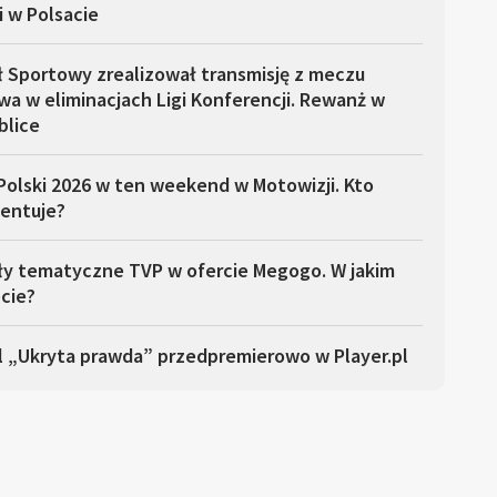
i w Polsacie
ł Sportowy zrealizował transmisję z meczu
a w eliminacjach Ligi Konferencji. Rewanż w
blice
Polski 2026 w ten weekend w Motowizji. Kto
entuje?
ły tematyczne TVP w ofercie Megogo. W jakim
cie?
l „Ukryta prawda” przedpremierowo w Player.pl