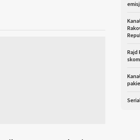
emisj
Kana
Rakow
Repu
Rajd 
skom
Kana
pakie
Seria