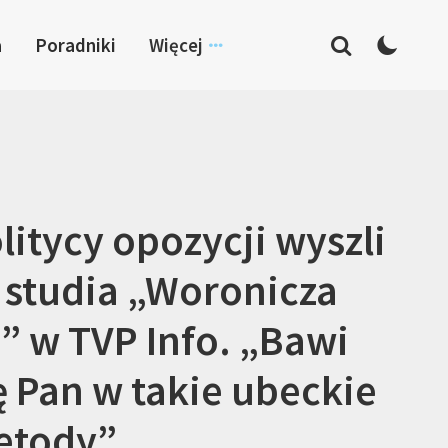
a
Poradniki
Więcej
litycy opozycji wyszli
 studia „Woronicza
” w TVP Info. „Bawi
ę Pan w takie ubeckie
etody”