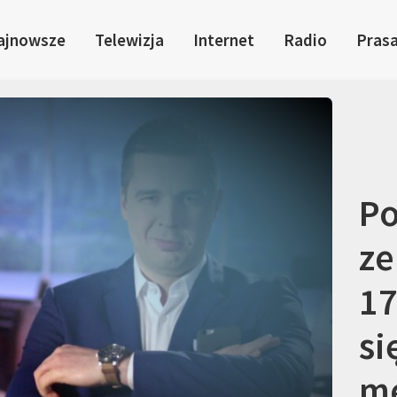
ajnowsze
Telewizja
Internet
Radio
Pras
Po
ze
17
si
m