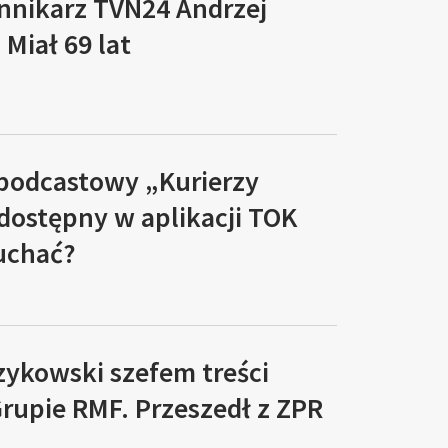
ennikarz TVN24 Andrzej
Miał 69 lat
 podcastowy „Kurierzy
 dostępny w aplikacji TOK
łuchać?
zykowski szefem treści
rupie RMF. Przeszedł z ZPR