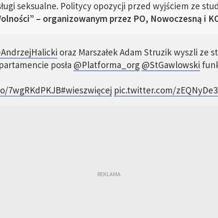
ugi seksualne. Politycy opozycji przed wyjściem ze stu
olności” – organizowanym przez PO, Nowoczesną i K
AndrzejHalicki
oraz Marszałek Adam Struzik wyszli ze s
apartamencie posła
@Platforma_org
@StGawlowski
funk
.co/7wgRKdPKJB
#wieszwięcej
pic.twitter.com/zEQNyDe3