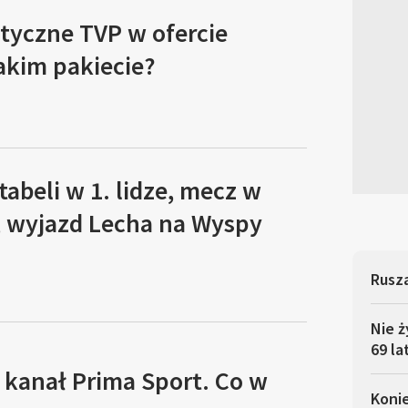
tyczne TVP w ofercie
akim pakiecie?
tabeli w 1. lidze, mecz w
, wyjazd Lecha na Wyspy
Rusza
Nie ż
69 la
 kanał Prima Sport. Co w
Koni