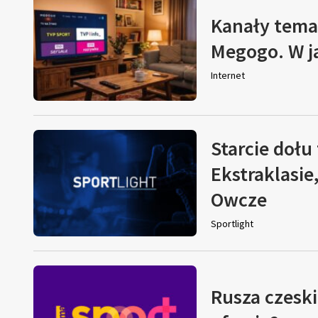
Kanały tema
Megogo. W j
Internet
Starcie dołu 
Ekstraklasie
Owcze
Sportlight
Rusza czeski