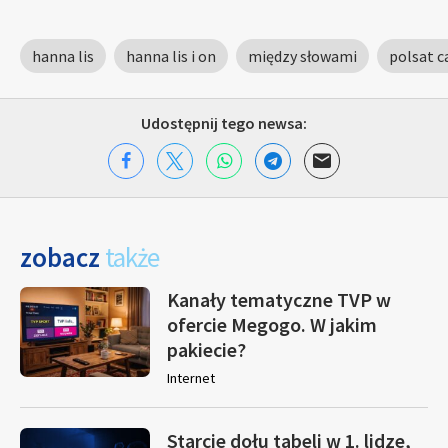
hanna lis
hanna lis i on
między słowami
polsat c
Udostępnij tego newsa:
zobacz
także
Kanały tematyczne TVP w
ofercie Megogo. W jakim
pakiecie?
Internet
Starcie dołu tabeli w 1. lidze,