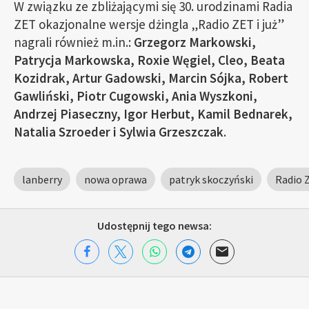
W związku ze zbliżającymi się 30. urodzinami Radia
ZET okazjonalne wersje dżingla „Radio ZET i już”
nagrali również m.in.:
Grzegorz Markowski,
Patrycja Markowska, Roxie Węgiel, Cleo, Beata
Kozidrak, Artur Gadowski, Marcin Sójka, Robert
Gawliński, Piotr Cugowski, Ania Wyszkoni,
Andrzej Piaseczny, Igor Herbut, Kamil Bednarek,
Natalia Szroeder i Sylwia Grzeszczak
.
lanberry
nowa oprawa
patryk skoczyński
Radio 
Udostępnij tego newsa: