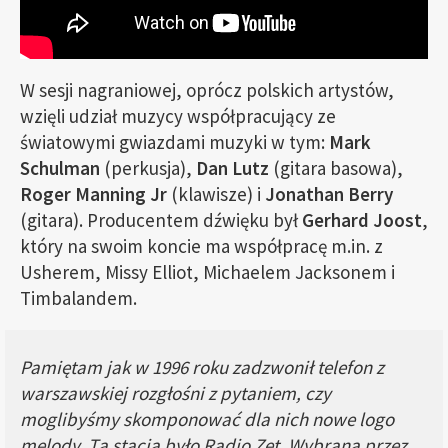
W sesji nagraniowej, oprócz polskich artystów,
wzięli udział muzycy współpracujący ze
światowymi gwiazdami muzyki w tym:
Mark
Schulman
(perkusja),
Dan Lutz
(gitara basowa),
Roger Manning Jr
(klawisze) i
Jonathan Berry
(gitara). Producentem dźwięku był
Gerhard Joost
,
który na swoim koncie ma współpracę m.in. z
Usherem, Missy Elliot, Michaelem Jacksonem i
Timbalandem.
Pamiętam jak w 1996 roku zadzwonił telefon z
warszawskiej rozgłośni z pytaniem, czy
moglibyśmy skomponować dla nich nowe logo
melody. Tą stacją było Radio Zet. Wybrana przez