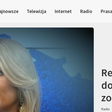
ajnowsze
Telewizja
Internet
Radio
Pras
Re
do
zo
Radio