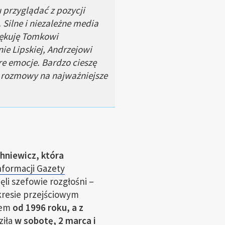
przyglądać z pozycji
Silne i niezależne media
iękuję Tomkowi
ie Lipskiej, Andrzejowi
re emocje. Bardzo cieszę
we rozmowy na najważniejsze
hniewicz, która
nformacji Gazety
ęli szefowie rozgłośni –
kresie przejściowym
iem
od 1996 roku, a z
ziła
w sobotę, 2 marca i