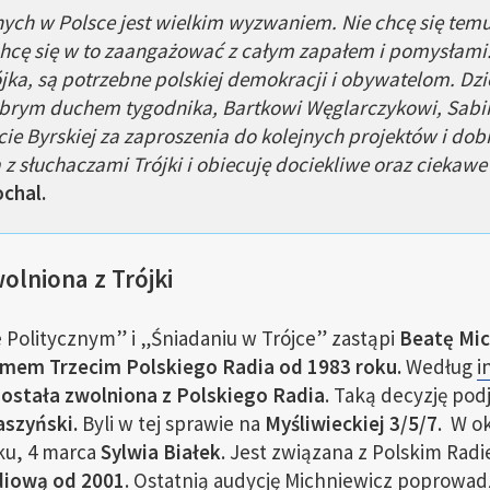
h w Polsce jest wielkim wyzwaniem. Nie chcę się temu 
cę się w to zaangażować z całym zapałem i pomysłami. 
jka, są potrzebne polskiej demokracji i obywatelom. Dz
dobrym duchem tygodnika, Bartkowi Węglarczykowi, Sabin
ie Byrskiej za zaproszenia do kolejnych projektów i dob
 z słuchaczami Trójki i obiecuję dociekliwe oraz cieka
chal.
olniona z Trójki
 Politycznym” i „Śniadaniu w Trójce” zastąpi
Beatę Mic
mem Trzecim Polskiego Radia od 1983 roku.
Według
i
została zwolniona z Polskiego Radia
. Taką decyzję podj
aszyński.
Byli w tej sprawie na
Myśliwieckiej 3/5/7
. W o
łku, 4 marca
Sylwia Białek
. Jest związana z Polskim Rad
diową od 2001
. Ostatnią audycję Michniewicz poprowad