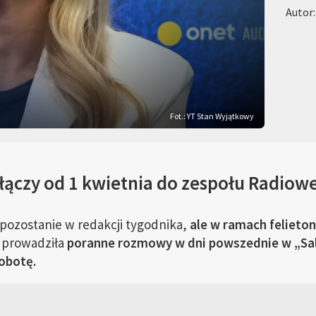
Autor:
Fot.: YT Stan Wyjątkowy
ączy od 1 kwietnia do zespołu Radiowej
ozostanie w redakcji tygodnika,
ale w ramach felieton
 prowadziła
poranne rozmowy w dni powszednie w „Sal
obotę.