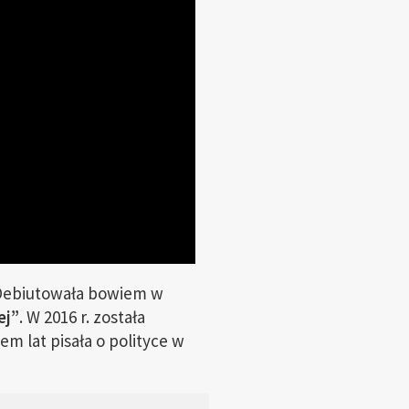
 Debiutowała bowiem w
ej”
. W 2016 r. została
m lat pisała o polityce w