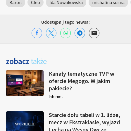
Baron
Cleo
Ida Nowakowska
michalina sosna
Udostępnij tego newsa:
zobacz
także
Kanały tematyczne TVP w
ofercie Megogo. W jakim
pakiecie?
Internet
Starcie dołu tabeli w 1. lidze,
mecz w Ekstraklasie, wyjazd
Lecha na Wyspy Owcze