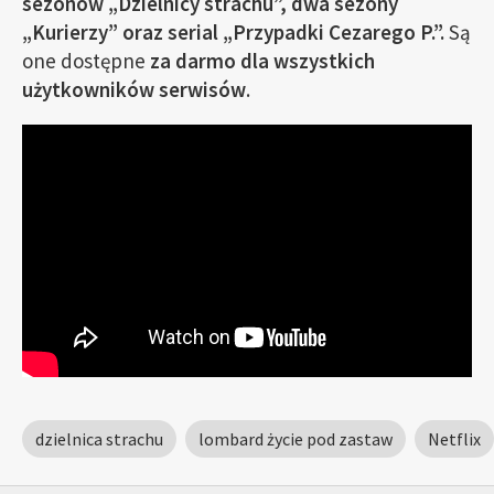
sezonów „Dzielnicy strachu”, dwa sezony
„Kurierzy” oraz serial „Przypadki Cezarego P.”.
Są
one dostępne
za darmo dla wszystkich
użytkowników serwisów
.
dzielnica strachu
lombard życie pod zastaw
Netflix