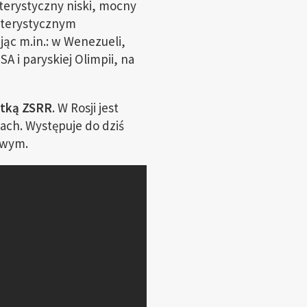
kterystyczny niski, mocny
akterystycznym
ąc m.in.: w Wenezueli,
SA i paryskiej Olimpii, na
tką ZSRR
. W Rosji jest
iach. Występuje do dziś
owym.