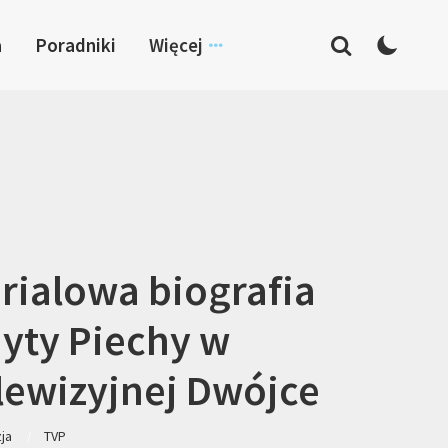
a
Poradniki
Więcej
rialowa biografia
yty Piechy w
lewizyjnej Dwójce
zja
TVP