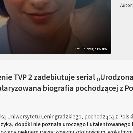
Autor
Fot.: Telewizja Polska
enie TVP 2 zadebiutuje serial „Urodzona
laryzowana biografia pochodzącej z Pols
tką Uniwersytetu Leningradzkiego, pochodzącą z Polsk
uzyką, dopóki nie poznała uroczego i utalentowanego
owany pięknem i wyjątkowymi zdolnościami wokalnymi