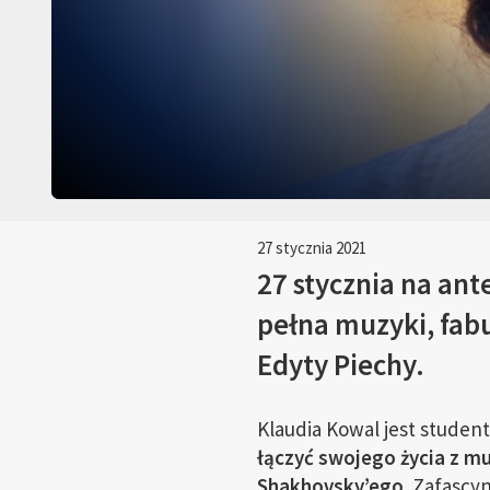
27 stycznia 2021
27 stycznia na ant
pełna muzyki, fabu
Edyty Piechy.
Klaudia Kowal jest studen
łączyć swojego życia z m
Shakhovsky’ego.
Zafascyn