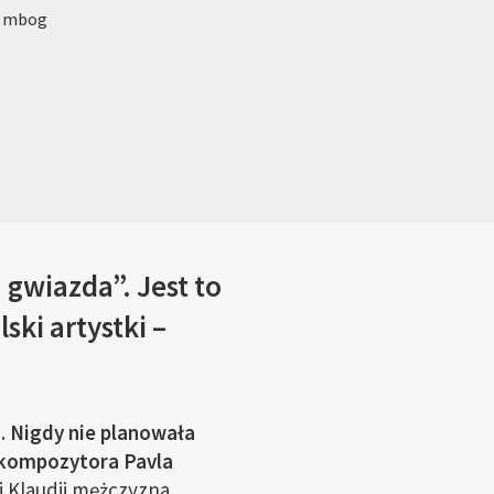
: mbog
 gwiazda”. Jest to
ki artystki –
i.
Nigdy nie planowała
 kompozytora Pavla
 Klaudii mężczyzna