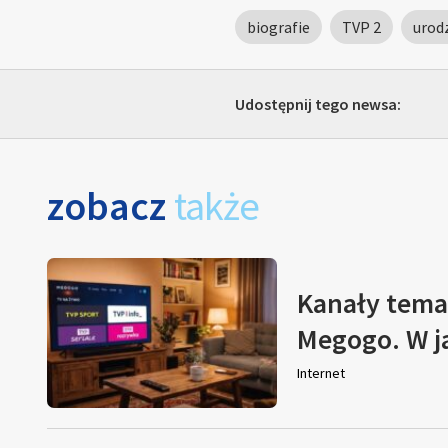
biografie
TVP 2
urod
Udostępnij tego newsa:
zobacz
także
Kanały tema
Megogo. W j
Internet