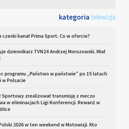
kategoria
telewizja
 czeski kanał Prima Sport. Co w ofercie?
yje dziennikarz TVN24 Andrzej Morozowski. Miał
t
ec programu „Państwo w państwie” po 15 latach
i w Polsacie
ł Sportowy zrealizował transmisję z meczu
a w eliminacjach Ligi Konferencji. Rewanż w
blice
Polski 2026 w ten weekend w Motowizji. Kto