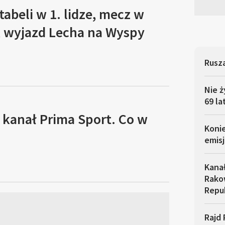
tabeli w 1. lidze, mecz w
, wyjazd Lecha na Wyspy
Rusza
Nie ż
69 la
 kanał Prima Sport. Co w
Koni
emisj
Kana
Rakow
Repu
Rajd 