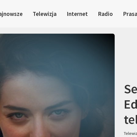
ajnowsze
Telewizja
Internet
Radio
Pras
Se
Ed
te
Telewi