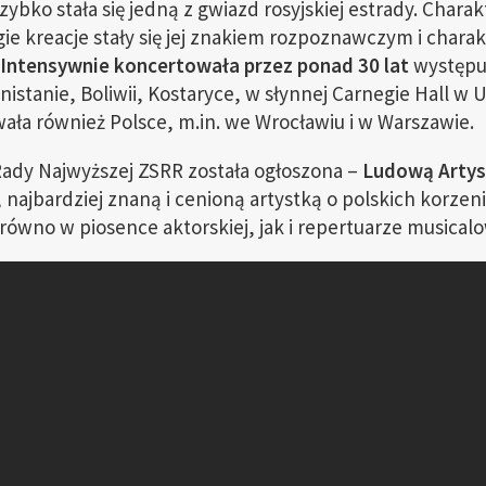
ybko stała się jedną z gwiazd rosyjskiej estrady. Chara
gie kreacje stały się jej znakiem rozpoznawczym i char
Intensywnie koncertowała przez ponad 30 lat
występuj
nistanie, Boliwii, Kostaryce, w słynnej Carnegie Hall w U
wała również Polsce, m.in. we Wrocławiu i w Warszawie.
 Rady Najwyższej ZSRR została ogłoszona –
Ludową Artys
, najbardziej znaną i cenioną artystką o polskich korzen
równo w piosence aktorskiej, jak i repertuarze musical