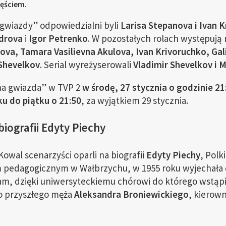
zęściem
.
gwiazdy” odpowiedzialni byli
Larisa Stepanova i Ivan 
drova
i
Igor Petrenko
. W pozostałych rolach występują 
va, Tamara Vasilievna Akulova, Ivan Krivoruchko, Gali
 Shevelkov
. Serial wyreżyserowali
Vladimir Shevelkov i 
na gwiazda” w TVP 2
w środę, 27 stycznia o godzinie 21
u do piątku o 21:50
, za wyjątkiem 29 stycznia.
iografii Edyty Piechy
 Kowal scenarzyści oparli na biografii
Edyty Piechy
, Polk
m pedagogicznym w Wałbrzychu, w 1955 roku wyjechała 
am, dzięki uniwersyteckiemu chórowi do którego wstąpi
o przyszłego męża
Aleksandra Broniewickiego
, kierow