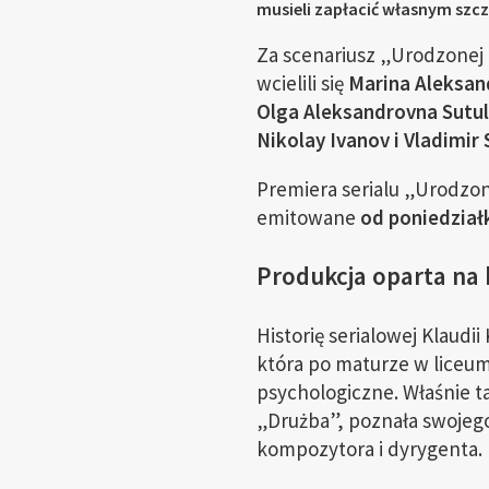
musieli zapłacić własnym szc
Za scenariusz „Urodzonej 
wcielili się
Marina Aleksan
Olga Aleksandrovna Sutulo
Nikolay Ivanov i Vladimir
Premiera serialu „Urodzo
emitowane
od poniedziałk
Produkcja oparta na b
Historię serialowej Klaudii
która po maturze w liceu
psychologiczne. Właśnie t
„Drużba”, poznała swojeg
kompozytora i dyrygenta.