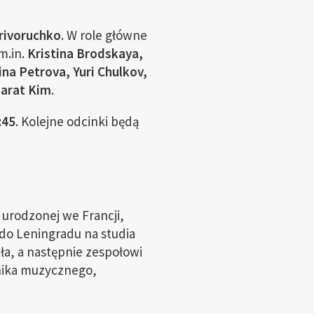
Krivoruchko
. W role główne
m.in.
Kristina Brodskaya,
na Petrova, Yuri Chulkov,
Marat Kim
.
:45
. Kolejne odcinki będą
i urodzonej we Francji,
do Leningradu na studia
ła, a następnie zespołowi
nika muzycznego,