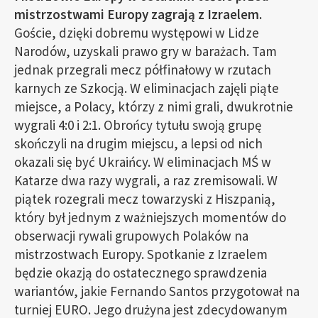
mistrzostwami Europy zagrają z Izraelem.
Goście, dzięki dobremu występowi w Lidze
Narodów, uzyskali prawo gry w barażach. Tam
jednak przegrali mecz półfinałowy w rzutach
karnych ze Szkocją. W eliminacjach zajęli piąte
miejsce, a Polacy, którzy z nimi grali, dwukrotnie
wygrali 4:0 i 2:1. Obrońcy tytułu swoją grupę
skończyli na drugim miejscu, a lepsi od nich
okazali się być Ukraińcy. W eliminacjach MŚ w
Katarze dwa razy wygrali, a raz zremisowali. W
piątek rozegrali mecz towarzyski z Hiszpanią,
który był jednym z ważniejszych momentów do
obserwacji rywali grupowych Polaków na
mistrzostwach Europy. Spotkanie z Izraelem
będzie okazją do ostatecznego sprawdzenia
wariantów, jakie Fernando Santos przygotował na
turniej EURO. Jego drużyna jest zdecydowanym