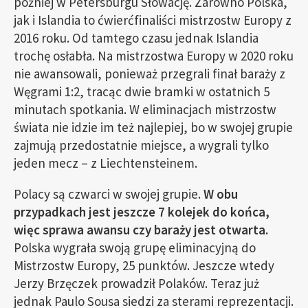
później w Petersburgu Słowację. Zarówno Polska,
jak i Islandia to ćwierćfinaliści mistrzostw Europy z
2016 roku. Od tamtego czasu jednak Islandia
trochę osłabła. Na mistrzostwa Europy w 2020 roku
nie awansowali, ponieważ przegrali finał baraży z
Węgrami 1:2, tracąc dwie bramki w ostatnich 5
minutach spotkania. W eliminacjach mistrzostw
świata nie idzie im też najlepiej, bo w swojej grupie
zajmują przedostatnie miejsce, a wygrali tylko
jeden mecz – z Liechtensteinem.
Polacy są czwarci w swojej grupie.
W obu
przypadkach jest jeszcze 7 kolejek do końca,
więc sprawa awansu czy baraży jest otwarta.
Polska wygrała swoją grupę eliminacyjną do
Mistrzostw Europy, 25 punktów. Jeszcze wtedy
Jerzy Brzęczek prowadził Polaków. Teraz już
jednak Paulo Sousa siedzi za sterami reprezentacji.