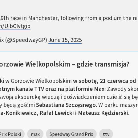
29th race in Manchester, following from a podium the n
om/UibCIvtgib
rix (@SpeedwayGP)
June 15, 2025
Gorzowie Wielkopolskim – gdzie transmisja?
ski w Gorzowie Wielkopolskim
w sobotę, 21 czerwca od 
tnym kanale TTV oraz na platformie Max.
Zawody sko
swoją ekspercką wiedzą i doświadczeniem dzielić się b
zy będą gośćmi
Sebastiana Szczęsnego
. W parku maszy
-Konikiewicz, Rafał Lewicki i Mateusz Kędzierski.
rix Polski
max
Speedway Grand Prix
ttv