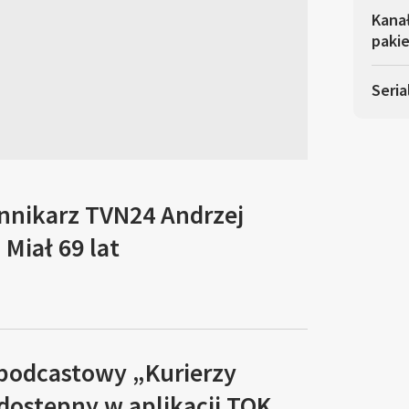
Kana
pakie
Seria
ennikarz TVN24 Andrzej
Miał 69 lat
 podcastowy „Kurierzy
 dostępny w aplikacji TOK