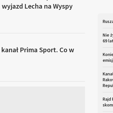
, wyjazd Lecha na Wyspy
Rusza
Nie ż
69 la
 kanał Prima Sport. Co w
Koni
emisj
Kana
Rakow
Repu
Rajd 
skom