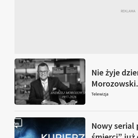
Nie żyje dzi
Morozowski. 
Telewizja
Nowy serial
śmierci” już