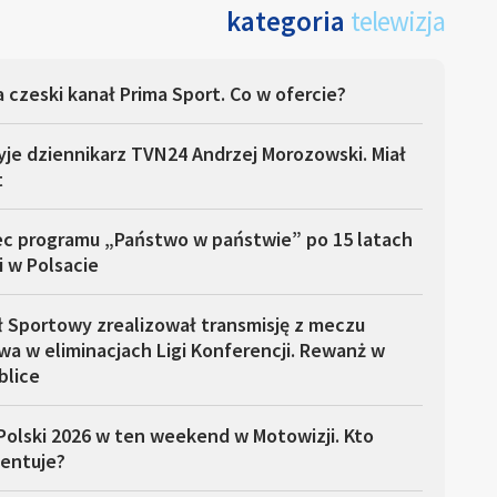
kategoria
telewizja
 czeski kanał Prima Sport. Co w ofercie?
yje dziennikarz TVN24 Andrzej Morozowski. Miał
t
ec programu „Państwo w państwie” po 15 latach
i w Polsacie
ł Sportowy zrealizował transmisję z meczu
a w eliminacjach Ligi Konferencji. Rewanż w
blice
Polski 2026 w ten weekend w Motowizji. Kto
entuje?