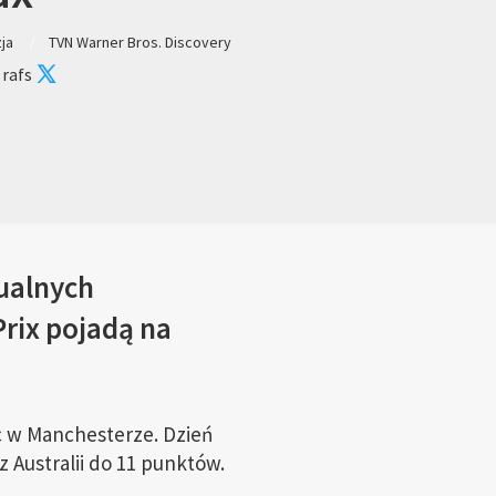
zja
TVN Warner Bros. Discovery
 rafs
dualnych
rix pojadą na
c w Manchesterze. Dzień
 Australii do 11 punktów.