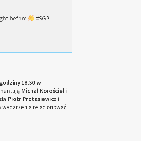
ight before
#SGP
godziny 18:30 w
mentują
Michał Korościel i
ędą
Piotr Protasiewicz i
n wydarzenia relacjonować