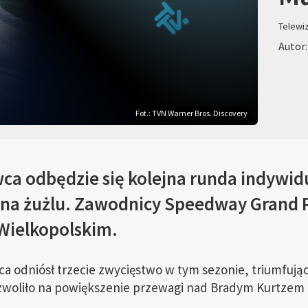
Telewi
Autor:
Fot.: TVN Warner Bros. Discovery
wca odbędzie się kolejna runda indywi
 na żużlu. Zawodnicy Speedway Grand P
Wielkopolskim.
ca odniósł trzecie zwycięstwo w tym sezonie, triumfują
ozwoliło na powiększenie przewagi nad Bradym Kurtzem z