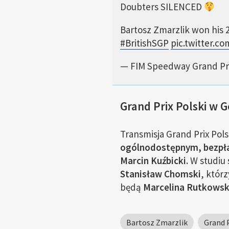
Doubters SILENCED
Bartosz Zmarzlik won his 
#BritishSGP
pic.twitter.c
— FIM Speedway Grand P
Grand Prix Polski w 
Transmisja Grand Prix Pol
ogólnodostępnym, bezpła
Marcin Kuźbicki.
W studiu 
Stanisław Chomski
, któr
będą
Marcelina Rutkowska
Bartosz Zmarzlik
Grand P