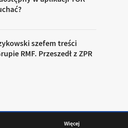
łuchać?
zykowski szefem treści
rupie RMF. Przeszedł z ZPR
Więcej