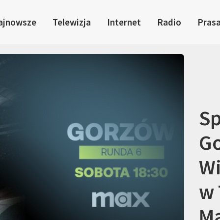
ajnowsze
Telewizja
Internet
Radio
Pras
Sp
G
Wi
w 
M