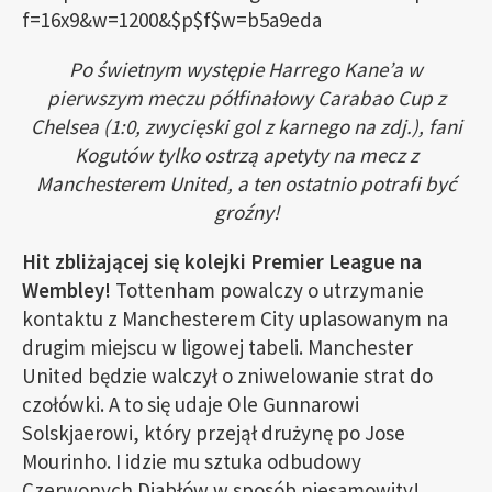
Po świetnym występie Harrego Kane’a w
pierwszym meczu półfinałowy Carabao Cup z
Chelsea (1:0, zwycięski gol z karnego na zdj.), fani
Kogutów tylko ostrzą apetyty na mecz z
Manchesterem United, a ten ostatnio potrafi być
groźny!
Hit zbliżającej się kolejki Premier League na
Wembley!
Tottenham powalczy o utrzymanie
kontaktu z Manchesterem City uplasowanym na
drugim miejscu w ligowej tabeli. Manchester
United będzie walczył o zniwelowanie strat do
czołówki. A to się udaje Ole Gunnarowi
Solskjaerowi, który przejął drużynę po Jose
Mourinho. I idzie mu sztuka odbudowy
Czerwonych Diabłów w sposób niesamowity!