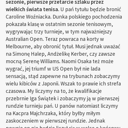
sezonie, pierwsze przetarcie szlaku przez
wielkich świata tenisa.
U pań tytułu będzie bronić
Caroline Woźniacka. Dunka polskiego pochodzenia
pokazała klasę w ostatnim sezonie tenisowym,
wygrywając trzy turnieje, w tym najważniejszy
Australian Open. Teraz powraca na korty w
Melbourne, aby obronić tytuł. Musi jednak uważać
na Simonę Halep, Andżelikę Kerber, czy zawsze
mocną Serenę Williams. Naomi Osaka też może
wygrać, jej triumf w US Open był nie lada
sensacją, stąd zapewne na trybunach zobaczymy
wielu kibiców z Japonii. Wszak to prawie ich strefa
czasowa. My liczymy na to, że kwalifikacje
przebrnie Iga Świątek i zobaczymy ją w pierwszej
rundzie turnieju pań. U panów natomiast liczymy
na Kacpra Majchrzaka, który byłby miłym
zaskoczeniem w pierwszej rundzie. Jednak