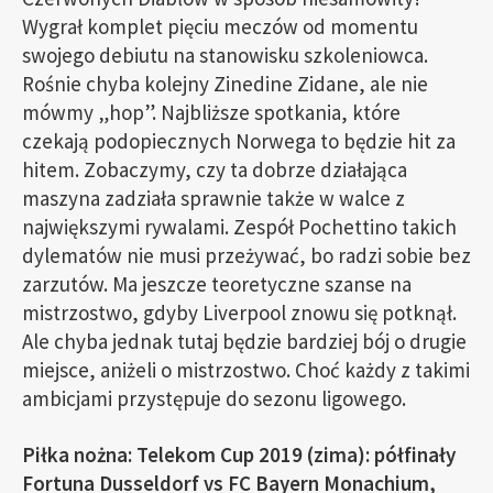
Wygrał komplet pięciu meczów od momentu
swojego debiutu na stanowisku szkoleniowca.
Rośnie chyba kolejny Zinedine Zidane, ale nie
mówmy „hop”. Najbliższe spotkania, które
czekają podopiecznych Norwega to będzie hit za
hitem. Zobaczymy, czy ta dobrze działająca
maszyna zadziała sprawnie także w walce z
największymi rywalami. Zespół Pochettino takich
dylematów nie musi przeżywać, bo radzi sobie bez
zarzutów. Ma jeszcze teoretyczne szanse na
mistrzostwo, gdyby Liverpool znowu się potknął.
Ale chyba jednak tutaj będzie bardziej bój o drugie
miejsce, aniżeli o mistrzostwo. Choć każdy z takimi
ambicjami przystępuje do sezonu ligowego.
Piłka nożna: Telekom Cup 2019 (zima): półfinały
Fortuna Dusseldorf vs FC Bayern Monachium,