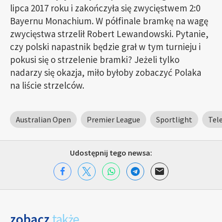
lipca 2017 roku i zakończyła się zwycięstwem 2:0
Bayernu Monachium. W półfinale bramkę na wagę
zwycięstwa strzelił Robert Lewandowski. Pytanie,
czy polski napastnik będzie grał w tym turnieju i
pokusi się o strzelenie bramki? Jeżeli tylko
nadarzy się okazja, miło byłoby zobaczyć Polaka
na liście strzelców.
Australian Open
Premier League
Sportlight
Tel
Udostępnij tego newsa:
zobacz
także