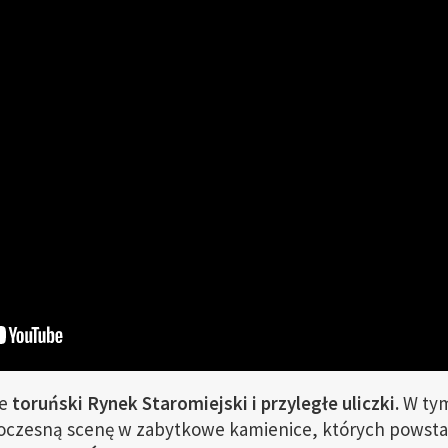
ie
toruński Rynek Staromiejski i przyległe uliczki.
W tym
esną scenę w zabytkowe kamienice, których powstani