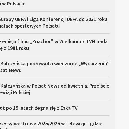
i w Polsacie
Europy UEFA i Liga Konferencji UEFA do 2031 roku
nałach sportowych Polsatu
e emisja filmu „Znachor” w Wielkanoc? TVN nada
ę z 1981 roku
 Kalczyńska poprowadzi wieczorne „Wydarzenia”
lsat News
Kalczyńska w Polsat News od kwietnia. Przejście
ewizji Polskiej
ot po 15 latach żegna się z Eska TV
zy sylwestrowe 2025/2026 w telewizji – gdzie