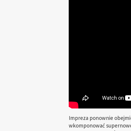
Impreza ponownie obejm
wkomponować supernowocz