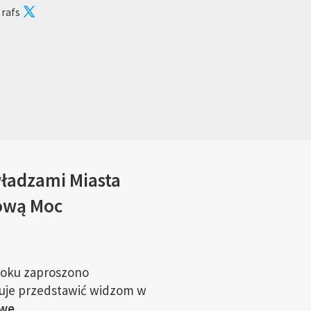
 rafs
władzami Miasta
ową Moc
 roku zaproszono
anuje przedstawić widzom w
we.