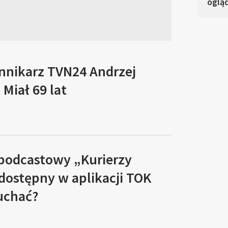
oglą
ennikarz TVN24 Andrzej
Miał 69 lat
 podcastowy „Kurierzy
 dostępny w aplikacji TOK
łuchać?