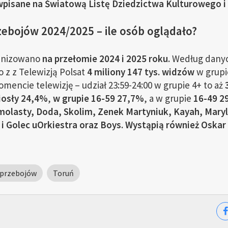
są wpisane na Światową Listę Dziedzictwa Kulturowego
ebojów 2024/2025 – ile osób oglądało?
anizowano
na przełomie 2024 i 2025 roku.
Według danyc
 z z Telewizją Polsat
4 miliony 147 tys. widzów
w grupie
encie telewizję – udział 23:59-24:00 w grupie 4+ to aż
iosły 24,4%
,
w grupie 16-59 27,7%
, a w grupie
16-49 2
molasty, Doda, Skolim, Zenek Martyniuk, Kayah, Mary
 Golec uOrkiestra oraz Boys. Wystąpią również Oskar 
 przebojów
Toruń