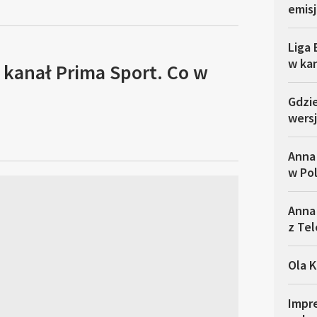
emisj
Liga 
w ka
 kanał Prima Sport. Co w
Gdzi
wersj
Anna
w Po
Anna 
z Tel
Ola K
Impre