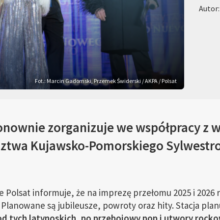
Autor:
Fot.: Marcin Gadomski, Przemek Świderski / AKPA / Polsat
ponownie zorganizuje we współpracy z 
dztwa Kujawsko-Pomorskiego Sylwestr
Polsat informuje, że na imprezę przełomu 2025 i 2026
Planowane są jubileusze, powroty oraz hity. Stacja pl
d tych latynoskich, po przebojowy pop i utwory rocko