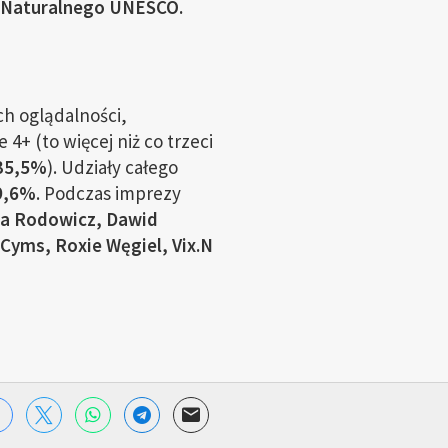
 i Naturalnego UNESCO.
h oglądalności,
 4+ (to więcej niż co trzeci
35,5%
). Udziały całego
9,6%
. Podczas imprezy
la Rodowicz, Dawid
Cyms, Roxie Węgiel, Vix.N