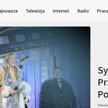
ajnowsze
Telewizja
Internet
Radio
Pras
Sy
Pr
Po
Telewi