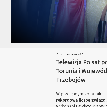
7 października 2025
Telewizja Polsat 
Torunia i Wojewó
Przebojów.
W przesłanym komunikacie 
rekordową liczbę gwiazd.
wykonaniu gwiazd
rytmy o