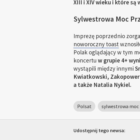
XIII i XIV wieku i które 
Sylwestrowa Moc Prz
Imprezę poprzednio zorg
noworoczny toast
wznosiło
Polak oglądający w tym mom
koncertu
w grupie 4+ wyn
wystąpili między innymi
S
Kwiatkowski, Zakopower i
a także Natalia Nykiel.
Polsat
sylwestrowa moc
Udostępnij tego newsa: