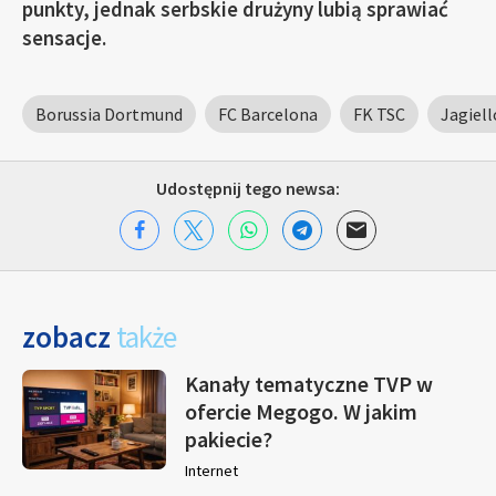
punkty, jednak serbskie drużyny lubią sprawiać
sensacje.
Borussia Dortmund
FC Barcelona
FK TSC
Jagiell
Udostępnij tego newsa:
zobacz
także
Kanały tematyczne TVP w
ofercie Megogo. W jakim
pakiecie?
Internet