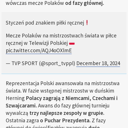
wówczas mecze Polaków
od fazy głównej.
Styczeń pod znakiem piłki ręcznej
Mecze Polaków na mistrzostwach świata w piłce
ręcznej w Telewizji Polskiej
pic.twitter.com/AQJ4oOXlmE
— TVP SPORT (@sport_tvppl)
December 18, 2024
Reprezentacja Polski awansowała na mistrzostwa
świata. W fazie wstępnej mistrzostw w duńskim
Herning
Polacy zagrają z Niemcami, Czechami i
Szwajcarami.
Awans do fazy głównej turnieju
wywalczą
trzy najlepsze zespoły w grupie.
Ostatnia zagra
o Puchar Prezydenta
. Z fazy
głównej do ćwierćfinałów awansują
dwie