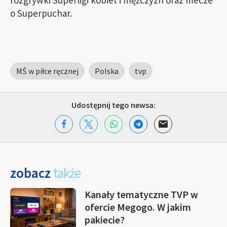
rozgrywki Superligi kobiet i mężczyzn oraz mecze
o Superpuchar.
MŚ w piłce ręcznej
Polska
tvp
Udostępnij tego newsa:
zobacz
także
Kanały tematyczne TVP w
ofercie Megogo. W jakim
pakiecie?