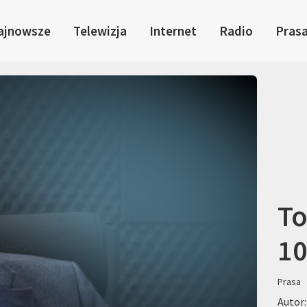
ajnowsze
Telewizja
Internet
Radio
Pras
To
10
Prasa
Autor: