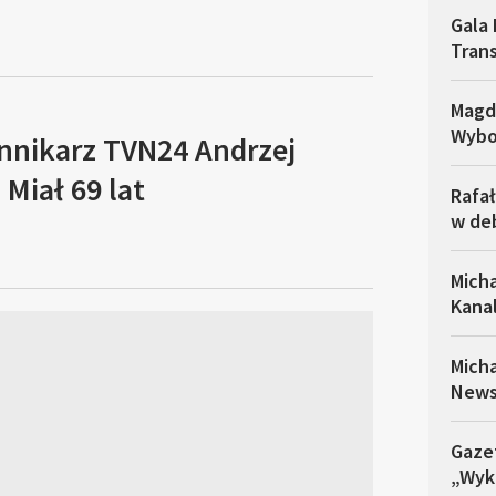
Gala 
Trans
Magd
Wybo
ennikarz TVN24 Andrzej
Miał 69 lat
Rafał
w de
Micha
Kana
Mich
News
Gazet
„Wyk