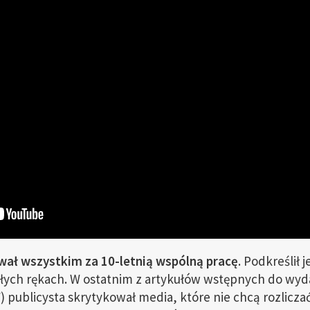
ał wszystkim za 10-letnią wspólną pracę
. Podkreślił 
łych rękach. W ostatnim z artykułów wstępnych do wy
publicysta skrytykował media, które nie chcą rozliczać 