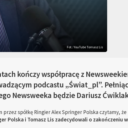
Fot.: YouTube Tomasz Lis
latach kończy współpracę z Newsweeki
owadzącym podcastu „Świat_pl”. Pełni
ego Newsweeka będzie Dariusz Ćwiklak
przez spółkę Ringier Alex Springer Polska czytamy, że 
nger Polska i Tomasz Lis zadecydowali o zakończeniu 