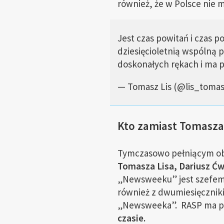
również, że w Polsce nie 
Jest czas powitań i czas
dziesięcioletnią wspólną 
doskonałych rękach i ma p
— Tomasz Lis (@lis_toma
Kto zamiast Tomasza
Tymczasowo pełniącym o
Tomasza Lisa, Dariusz Ćw
„Newsweeku” jest szefem d
również z dwumiesięcznik
„Newsweeka”. RASP ma p
czasie.