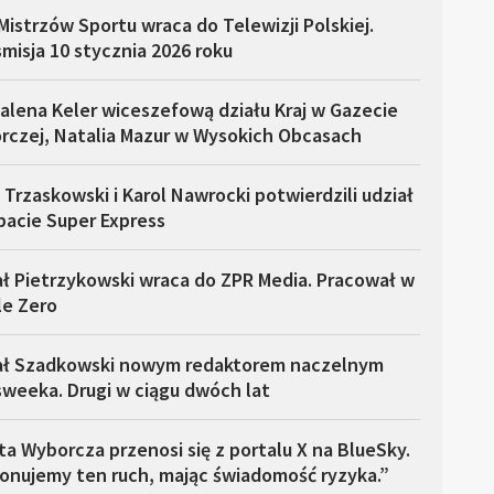
Mistrzów Sportu wraca do Telewizji Polskiej.
misja 10 stycznia 2026 roku
alena Keler wiceszefową działu Kraj w Gazecie
rczej, Natalia Mazur w Wysokich Obcasach
 Trzaskowski i Karol Nawrocki potwierdzili udział
bacie Super Express
ł Pietrzykowski wraca do ZPR Media. Pracował w
le Zero
ał Szadkowski nowym redaktorem naczelnym
weeka. Drugi w ciągu dwóch lat
a Wyborcza przenosi się z portalu X na BlueSky.
onujemy ten ruch, mając świadomość ryzyka.”