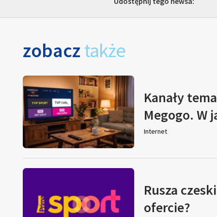
Udostępnij tego newsa:
zobacz
także
Kanały tema
Megogo. W j
Internet
Rusza czeski
ofercie?