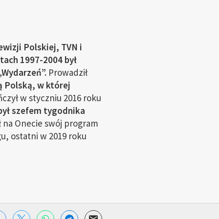
ewizji Polskiej, TVN i
atach 1997-2004 był
„Wydarzeń”.
Prowadził
 Polską, w której
czył w styczniu 2016 roku
był szefem tygodnika
ł na Onecie swój program
u, ostatni w 2019 roku