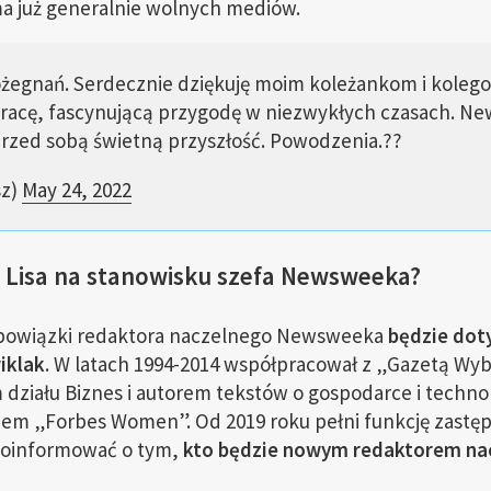
ma już generalnie wolnych mediów.
 pożegnań. Serdecznie dziękuję moim koleżankom i kole
pracę, fascynującą przygodę w niezwykłych czasach. N
rzed sobą świetną przyszłość. Powodzenia.??
sz)
May 24, 2022
 Lisa na stanowisku szefa Newsweeka?
bowiązki redaktora naczelnego Newsweeka
będzie dot
iklak
. W latach 1994-2014 współpracował z „Gazetą Wybo
ziału Biznes i autorem tekstów o gospodarce i technol
iem „Forbes Women”. Od 2019 roku pełni funkcję zastę
oinformować o tym,
kto będzie nowym redaktorem na