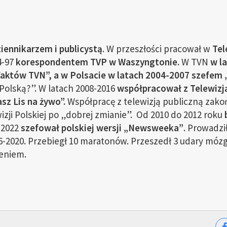
iennikarzem i publicystą
. W przeszłości pracował w
Tel
4-97
korespondentem TVP w Waszyngtonie.
W TVN
w l
któw TVN”, a w Polsacie w latach 2004-2007 szefem 
Polską?”. W latach 2008-2016
współpracował z Telewizją
z Lis na żywo”.
Współpracę z telewizją publiczną zakoń
zji Polskiej po „dobrej zmianie”. Od 2010 do 2012 roku
-2022
szefował polskiej wersji „Newsweeka”
. Prowadzi
6-2020. Przebiegł 10 maratonów. Przeszedł 3 udary mózg
eniem.