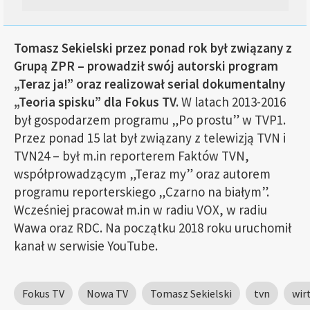
Tomasz Sekielski przez ponad rok był związany z
Grupą ZPR – prowadził swój autorski program
„Teraz ja!” oraz realizował serial dokumentalny
„Teoria spisku” dla Fokus TV.
W latach 2013-2016
był gospodarzem programu „Po prostu” w TVP1.
Przez ponad 15 lat był związany z telewizją TVN i
TVN24 – był m.in reporterem Faktów TVN,
współprowadzącym „Teraz my” oraz autorem
programu reporterskiego „Czarno na białym”.
Wcześniej pracował m.in w radiu VOX, w radiu
Wawa oraz RDC. Na początku 2018 roku uruchomił
kanał w serwisie YouTube.
Fokus TV
Nowa TV
Tomasz Sekielski
tvn
wir