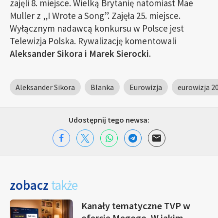
zajęli 8. miejsce. Wielką Brytanię natomiast Mae
Muller z „I Wrote a Song”. Zajęła 25. miejsce.
Wyłącznym nadawcą konkursu w Polsce jest
Telewizja Polska. Rywalizację komentowali
Aleksander Sikora i Marek Sierocki
.
Aleksander Sikora
Blanka
Eurowizja
eurowizja 2
Udostępnij tego newsa:
zobacz
także
Kanały tematyczne TVP w
ofercie Megogo. W jakim