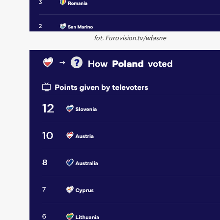
fot. Eurovision.tv/własne