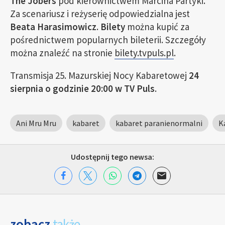
The Jobers
pod kierownictwem Marcina Partyki.
Za scenariusz i reżyserię odpowiedzialna jest
Beata Harasimowicz
.
Bilety
można kupić za
pośrednictwem popularnych bileterii. Szczegóły
można znaleźć na stronie
bilety.tvpuls.pl
.
Transmisja 25. Mazurskiej Nocy Kabaretowej
24
sierpnia o godzinie 20:00 w TV Puls
.
Ani Mru Mru
kabaret
kabaret paranienormalni
K
Udostępnij tego newsa:
zobacz
także