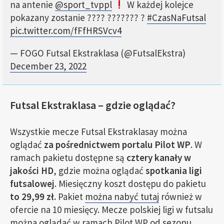
na antenie
@sport_tvppl
W każdej kolejce
pokazany zostanie ???? ??????? ?
#CzasNaFutsal
pic.twitter.com/fFfHRSVcv4
— FOGO Futsal Ekstraklasa (@FutsalEkstra)
December 23, 2022
Futsal Ekstraklasa – gdzie oglądać?
Wszystkie mecze Futsal Ekstraklasay można
oglądać
za pośrednictwem portalu Pilot WP
. W
ramach pakietu dostępne są
cztery kanały w
jakości HD
, gdzie można oglądać
spotkania ligi
futsalowej
. Miesięczny koszt dostępu do pakietu
to 29,99 zł.
Pakiet
można nabyć tutaj
również w
ofercie na 10 miesięcy. Mecze polskiej ligi w futsalu
można oglądać w ramach Pilot WP
od sezonu