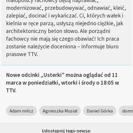
małopolscy fachowcy będą naprawiać,
modernizować, przebudowywać, odnawiać, kleić,
zalepiać, docinać i wykańczać. Ci, których wałek i
kielnia w ręce parzą, usłyszą niejedno ciężkie, jak
architektoniczny beton słowo. Ale porządni
fachowcy nie mają się czego obawiać! Ich praca
zostanie należycie doceniona – informuje biuro
prasowe TTV.
Nowe odcinki „Usterki” można oglądać od 11
marca w poniedziałki, wtorki i środy o 18:05 w
TTV.
Adam milcz
Agnieszka Musiał
Daniel Górka
domin
Udostępnij tego newsa: